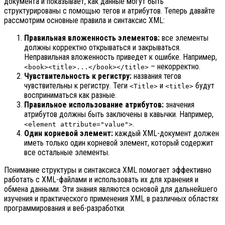
документа и показывает, как данные могут быть
структурированы с помощью тегов и атрибутов. Теперь давайте
рассмотрим основные правила и синтаксис XML:
Правильная вложенность элементов:
все элементы
должны корректно открываться и закрываться.
Неправильная вложенность приведет к ошибке. Например,
– некорректно.
<book><title>...</book></title>
Чувствительность к регистру:
названия тегов
чувствительны к регистру. Теги
и
будут
<Title>
<title>
восприниматься как разные.
Правильное использование атрибутов:
значения
атрибутов должны быть заключены в кавычки. Например,
.
<element attribute="value">
Один корневой элемент:
каждый XML-документ должен
иметь только один корневой элемент, который содержит
все остальные элементы.
Понимание структуры и синтаксиса XML помогает эффективно
работать с XML-файлами и использовать их для хранения и
обмена данными. Эти знания являются основой для дальнейшего
изучения и практического применения XML в различных областях
программирования и веб-разработки.