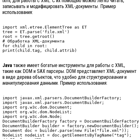
lxml, для работы с XML. С их помощью можно легко читать,
записывать и модифицировать XML-
документы
. Пример
использования:
import xml.etree.ElementTree as ET

tree = ET.parse('file.xml')

root = tree.getroot()

# Обработка XML-документа

for child in root:

Java
также имеет богатые инструменты для работы с XML,
такие как DOM и SAX парсеры. DOM представляет XML-документ
в виде дерева объектов, что удобно для
структурирования
и
манипулирования
данными. Пример использования:
import javax.xml.parsers.DocumentBuilderFactory;

import javax.xml.parsers.DocumentBuilder;

import org.w3c.dom.Document;

import org.w3c.dom.NodeList;

import org.w3c.dom.Node;

DocumentBuilderFactory factory = DocumentBuilderFactory
DocumentBuilder builder = factory.newDocumentBuilder();

Document doc = builder.parse(new File("file.xml"));

NodeList nodeList = doc.getElementsByTagName("tag");
