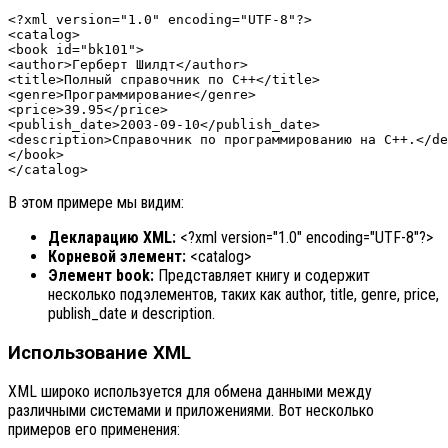
<?xml version="1.0" encoding="UTF-8"?>

<catalog>

<book id="bk101">

<author>Герберт Шилдт</author>

<title>Полный справочник по C++</title>

<genre>Программирование</genre>

<price>39.95</price>

<publish_date>2003-09-10</publish_date>

<description>Справочник по программированию на C++.</de
</book>

В этом примере мы видим:
Декларацию XML:
<?xml version="1.0" encoding="UTF-8"?>
Корневой элемент:
<catalog>
Элемент book:
Представляет книгу и содержит
несколько подэлементов, таких как author, title, genre, price,
publish_date и description.
Использование XML
XML широко используется для обмена данными между
различными системами и приложениями. Вот несколько
примеров его применения: