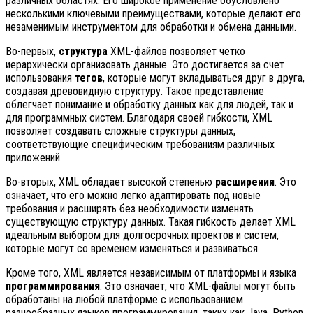
различных областях. Его широкое применение обусловлено
несколькими ключевыми преимуществами, которые делают его
незаменимым инструментом для обработки и обмена данными.
Во-первых,
структура
XML-файлов позволяет четко
иерархически организовать данные. Это достигается за счет
использования
тегов
, которые могут вкладываться друг в друга,
создавая древовидную структуру. Такое представление
облегчает понимание и обработку данных как для людей, так и
для программных систем. Благодаря своей гибкости, XML
позволяет создавать сложные структуры данных,
соответствующие специфическим требованиям различных
приложений.
Во-вторых, XML обладает высокой степенью
расширения
. Это
означает, что его можно легко адаптировать под новые
требования и расширять без необходимости изменять
существующую структуру данных. Такая гибкость делает XML
идеальным выбором для долгосрочных проектов и систем,
которые могут со временем изменяться и развиваться.
Кроме того, XML является независимым от платформы и языка
программирования
. Это означает, что XML-файлы могут быть
обработаны на любой платформе с использованием
разнообразных языков программирования, таких как Java, Python,