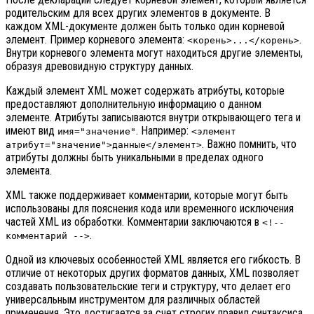
родительским для всех других элементов в документе. В
каждом XML-документе должен быть только один корневой
элемент. Пример корневого элемента:
.
<корень>...</корень>
Внутри корневого элемента могут находиться другие элементы,
образуя древовидную структуру данных.
Каждый элемент XML может содержать атрибуты, которые
предоставляют дополнительную информацию о данном
элементе. Атрибуты записываются внутри открывающего тега и
имеют вид
. Например:
имя="значение"
<элемент
. Важно помнить, что
атрибут="значение">данные</элемент>
атрибуты должны быть уникальными в пределах одного
элемента.
XML также поддерживает комментарии, которые могут быть
использованы для пояснения кода или временного исключения
частей XML из обработки. Комментарии заключаются в
<!--
.
комментарий -->
Одной из ключевых особенностей XML является его гибкость. В
отличие от некоторых других форматов данных, XML позволяет
создавать пользовательские теги и структуру, что делает его
универсальным инструментом для различных областей
применения. Это достигается за счет строгих правил синтаксиса,