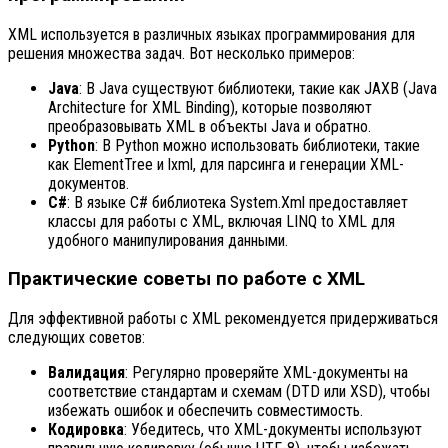
XML используется в различных языках программирования для
решения множества задач. Вот несколько примеров:
Java
: В Java существуют библиотеки, такие как JAXB (Java
Architecture for XML Binding), которые позволяют
преобразовывать XML в объекты Java и обратно.
Python
: В Python можно использовать библиотеки, такие
как ElementTree и lxml, для парсинга и генерации XML-
документов.
C#
: В языке C# библиотека System.Xml предоставляет
классы для работы с XML, включая LINQ to XML для
удобного манипулирования данными.
Практические советы по работе с XML
Для эффективной работы с XML рекомендуется придерживаться
следующих советов:
Валидация
: Регулярно проверяйте XML-документы на
соответствие стандартам и схемам (DTD или XSD), чтобы
избежать ошибок и обеспечить совместимость.
Кодировка
: Убедитесь, что XML-документы используют