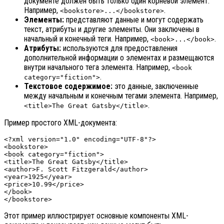
документе должен быть только один корневой элемент.
Например,
.
<bookstore>...</bookstore>
Элементы:
представляют данные и могут содержать
текст, атрибуты и другие элементы. Они заключены в
начальный и конечный теги. Например,
.
<book>...</book>
Атрибуты:
используются для предоставления
дополнительной информации о элементах и размещаются
внутри начального тега элемента. Например,
<book
.
category="fiction">
Текстовое содержимое:
это данные, заключенные
между начальным и конечным тегами элемента. Например,
.
<title>The Great Gatsby</title>
Пример простого XML-документа:
<?xml version="1.0" encoding="UTF-8"?>

<bookstore>

<book category="fiction">

<title>The Great Gatsby</title>

<author>F. Scott Fitzgerald</author>

<year>1925</year>

<price>10.99</price>

</book>

Этот пример иллюстрирует основные компоненты XML-