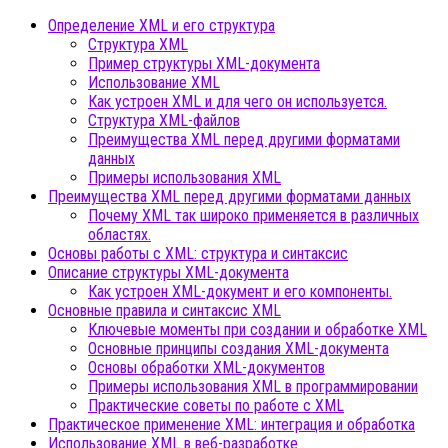
Определение XML и его структура
Структура XML
Пример структуры XML-документа
Использование XML
Как устроен XML и для чего он используется.
Структура XML-файлов
Преимущества XML перед другими форматами
данных
Примеры использования XML
Преимущества XML перед другими форматами данных
Почему XML так широко применяется в различных
областях.
Основы работы с XML: структура и синтаксис
Описание структуры XML-документа
Как устроен XML-документ и его компоненты.
Основные правила и синтаксис XML
Ключевые моменты при создании и обработке XML
Основные принципы создания XML-документа
Основы обработки XML-документов
Примеры использования XML в программировании
Практические советы по работе с XML
Практическое применение XML: интеграция и обработка
Использование XML в веб-разработке