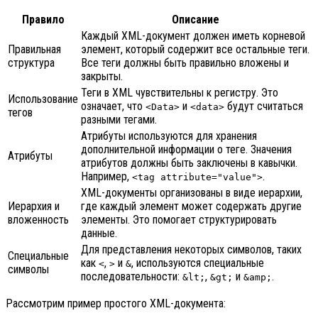
Правило
Описание
Каждый XML-документ должен иметь корневой
Правильная
элемент, который содержит все остальные теги.
структура
Все теги должны быть правильно вложены и
закрыты.
Теги в XML чувствительны к регистру. Это
Использование
означает, что
и
будут считаться
<Data>
<data>
тегов
разными тегами.
Атрибуты используются для хранения
дополнительной информации о теге. Значения
Атрибуты
атрибутов должны быть заключены в кавычки.
Например,
.
<tag attribute="value">
XML-документы организованы в виде иерархии,
Иерархия и
где каждый элемент может содержать другие
вложенность
элементы. Это помогает структурировать
данные.
Для представления некоторых символов, таких
Специальные
как
,
и
, используются специальные
<
>
&
символы
последовательности:
,
и
.
&lt;
&gt;
&amp;
Рассмотрим пример простого XML-документа: