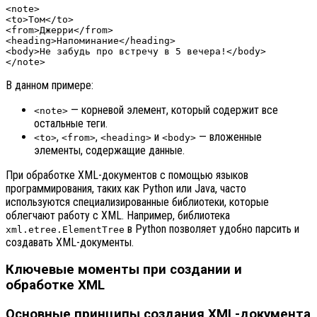
<note>

<to>Том</to>

<from>Джерри</from>

<heading>Напоминание</heading>

<body>Не забудь про встречу в 5 вечера!</body>

В данном примере:
— корневой элемент, который содержит все
<note>
остальные теги.
,
,
и
— вложенные
<to>
<from>
<heading>
<body>
элементы, содержащие данные.
При обработке XML-документов с помощью языков
программирования, таких как Python или Java, часто
используются специализированные библиотеки, которые
облегчают работу с XML. Например, библиотека
в Python позволяет удобно парсить и
xml.etree.ElementTree
создавать XML-документы.
Ключевые моменты при создании и
обработке XML
Основные принципы создания XML-документа