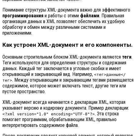
Понимание структуры XML-документа важно для эффективного
программирования
и работы с этими
файлами
. Правильная
организация данных в XML позволяет обеспечить их удобную
обработку
и обмен между различными системами и
приложениями.
Как устроен XML-документ и его компоненты.
Основным строительным блоком XML-документа являются
теги
.
Теги используются для определения структуры и содержания
данных. Каждый тег заключается в угловые скобки и имеет
открывающий и закрывающий вид. Например,
<тег>данные</
. Между открывающим и закрывающим тегами размещается
тег>
содержимое, которое может включать текст, другие теги или
пустое пространство.
XML-документ всегда начинается с декларации XML, которая
указывает версию и кодировку документа. Пример декларации:
. Эта строка
<?xml version="1.0" encoding="UTF-8"?>
помогает программам, обрабатывающим XML, правильно
интерпретировать содержимое файла.
После декларации следует корневой элемент, который является