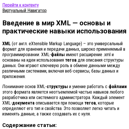
Перейти к контенту
Виртуальный Навигатор
Введение в мир XML — основы и
практические навыки использования
XML
(от англ. eXtensible Markup Language) – это универсальный
формат для хранения и передачи данных, широко применяемый в
программировании
. XML-
файлы
имеют расширение .xml и
основаны на идеи использования
тегов
для описания структуры
данных. Они играют ключевую роль в обмене
данными
между
различными системами, включая веб-сервисы, базы данных и
приложения.
Понимание
основ XML-
структуры
и умение работать с
файлами
этого формата является неотъемлемой частью навыков любого
разработчика или системного администратора. Каждый элемент
XML-
документа
описывается при помощи
тегов
, которые
определяют его тип и свойства. Это позволяет легко читать и
изменять данные, а также создавать их с нуля.
Содержание статьи: