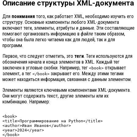
Описание структуры XML-документа
Для
понимания
того, как работает XML, необходимо изучить его
структуру. Основные компоненты любого XML-документа
включают теги, элементы, атрибуты и данные. Эти составляющие
помогают организовать информацию в
файле
таким образом,
чтобы она была легко читаема как для людей, так и для
программ.
Первое, что следует отметить, это
теги
. Теги используются для
обозначения начала и конца элементов в XML. Каждый тег
заключен в угловые скобки. Например, тег
открывает
<book>
элемент, а тег
закрывает его. Между этими тегами
</book>
может находиться информация, связанная с данным элементом.
Элементы являются ключевыми компонентами XML-документа.
Они могут содержать текст, другие элементы или их
комбинацию. Например:
<book>

<title>Программирование на Python</title>

<author>Иван Иванов</author>

<year>2024</year>
