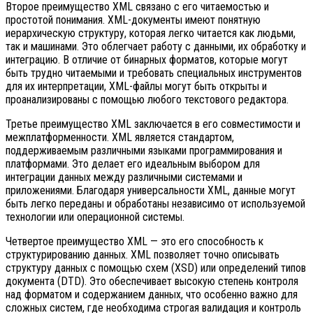
Второе преимущество XML связано с его читаемостью и
простотой понимания. XML-документы имеют понятную
иерархическую структуру, которая легко читается как людьми,
так и машинами. Это облегчает работу с данными, их обработку и
интеграцию. В отличие от бинарных форматов, которые могут
быть трудно читаемыми и требовать специальных инструментов
для их интерпретации, XML-файлы могут быть открыты и
проанализированы с помощью любого текстового редактора.
Третье преимущество XML заключается в его совместимости и
межплатформенности. XML является стандартом,
поддерживаемым различными языками программирования и
платформами. Это делает его идеальным выбором для
интеграции данных между различными системами и
приложениями. Благодаря универсальности XML, данные могут
быть легко переданы и обработаны независимо от используемой
технологии или операционной системы.
Четвертое преимущество XML — это его способность к
структурированию данных. XML позволяет точно описывать
структуру данных с помощью схем (XSD) или определений типов
документа (DTD). Это обеспечивает высокую степень контроля
над форматом и содержанием данных, что особенно важно для
сложных систем, где необходима строгая валидация и контроль