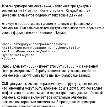
В этом примере элемент
включает три дочерних
<book>
элемента:
,
и
. Каждый из этих
<title>
<author>
<year>
дочерних элементов содержит текстовые
данные
.
Атрибуты предоставляют дополнительную информацию о
элементах. Они записываются внутри начального тега элемента и
имеют формат
. Пример:
имя="значение"
<book category="программирование">

<title>Программирование на Python</title>

<author>Иван Иванов</author>

<year>2024</year>

Здесь элемент
имеет атрибут
с значением
<book>
category
"программирование". Атрибуты помогают уточнить свойства
элементов и могут быть полезны при
обработке
данных.
XML-документы имеют иерархическую структуру, что означает,
что элементы могут быть вложены друг в друга. Это позволяет
эффективно организовывать и структурировать данные. Главный
элемент, который включает все остальные элементы,
называется корневым элементом. В приведенных примерах
корневым элементом является
.
<book>