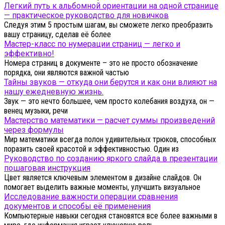
Легкий путь к альбомной ориентации на одной странице
— практическое руководство для новичков
Следуя этим 5 простым шагам, вы сможете легко преобразить
вашу страницу, сделав её более
Мастер-класс по нумерации страниц — легко и
эффективно!
Номера страниц в документе – это не просто обозначение
порядка, они являются важной частью
Тайны звуков — откуда они берутся и как они влияют на
нашу ежедневную жизнь.
Звук — это нечто большее, чем просто колебания воздуха, он —
венец музыки, речи
Мастерство математики — расчет суммы произведений
через формулы
Мир математики всегда полон удивительных трюков, способных
поразить своей красотой и эффективностью. Один из
Руководство по созданию яркого слайда в презентации
пошаговая инструкция
Цвет является ключевым элементом в дизайне слайдов. Он
помогает выделить важные моменты, улучшить визуальное
Исследование важности операции сравнения
документов и способы её применения
Компьютерные навыки сегодня становятся все более важными в