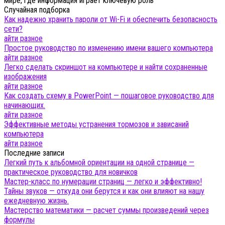
мире, где информация играет ключевую роль
Случайная подборка
Как надежно хранить пароли от Wi-Fi и обеспечить безопасность
сети?
айти разное
Простое руководство по изменению имени вашего компьютера
айти разное
Легко сделать скриншот на компьютере и найти сохраненные
изображения
айти разное
Как создать схему в PowerPoint — пошаговое руководство для
начинающих.
айти разное
Эффективные методы устранения тормозов и зависаний
компьютера
айти разное
Последние записи
Легкий путь к альбомной ориентации на одной странице —
практическое руководство для новичков
Мастер-класс по нумерации страниц — легко и эффективно!
Тайны звуков — откуда они берутся и как они влияют на нашу
ежедневную жизнь.
Мастерство математики — расчет суммы произведений через
формулы