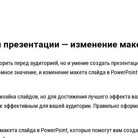
презентации — изменение маке
орить перед аудиторией, но и умение создать презентац
омное значение, и изменение макета слайда в PowerPoin
изайна слайдов, но для достижения лучшего эффекта ва
лее эффективным для вашей аудитории. Правильно офор
макета слайда в PowerPoint, которые помогут вам созд