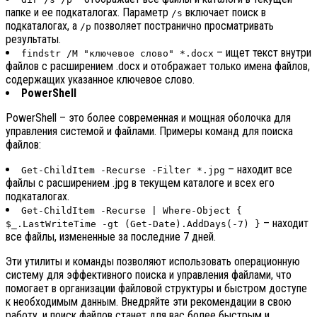
папке и ее подкаталогах. Параметр
включает поиск в
/s
подкаталогах, а
позволяет постранично просматривать
/p
результаты.
– ищет текст внутри
findstr /M "ключевое слово" *.docx
файлов с расширением .docx и отображает только имена файлов,
содержащих указанное ключевое слово.
PowerShell
PowerShell – это более современная и мощная оболочка для
управления системой и файлами. Примеры команд для поиска
файлов:
– находит все
Get-ChildItem -Recurse -Filter *.jpg
файлы с расширением .jpg в текущем каталоге и всех его
подкаталогах.
Get-ChildItem -Recurse | Where-Object {
– находит
$_.LastWriteTime -gt (Get-Date).AddDays(-7) }
все файлы, измененные за последние 7 дней.
Эти утилиты и команды позволяют использовать операционную
систему для эффективного поиска и управления файлами, что
помогает в организации файловой структуры и быстром доступе
к необходимым данным. Внедряйте эти рекомендации в свою
работу, и поиск файлов станет для вас более быстрым и