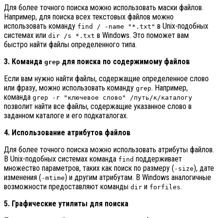
Для более точного поиска можно использовать маски файлов.
Например, для поиска всех текстовых файлов можно
использовать команду
в Unix-подобных
find / -name "*.txt"
системах или
в Windows. Это поможет вам
dir /s *.txt
быстро найти файлы определенного типа.
3. Команда
для поиска по содержимому файлов
grep
Если вам нужно найти файлы, содержащие определенное слово
или фразу, можно использовать команду
. Например,
grep
команда
grep -r "ключевое слово" /путь/к/каталогу
позволит найти все файлы, содержащие указанное слово в
заданном каталоге и его подкаталогах.
4. Использование атрибутов файлов
Для более точного поиска можно использовать атрибуты файлов.
В Unix-подобных системах команда
поддерживает
find
множество параметров, таких как поиск по размеру (
), дате
-size
изменения (
) и другим атрибутам. В Windows аналогичные
-mtime
возможности предоставляют команды
и
.
dir
forfiles
5. Графические утилиты для поиска