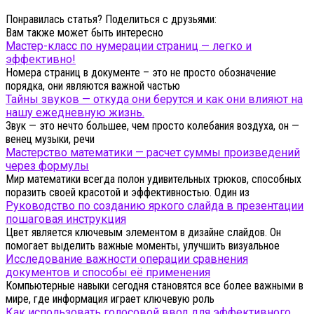
Понравилась статья? Поделиться с друзьями:
Вам также может быть интересно
Мастер-класс по нумерации страниц — легко и
эффективно!
Номера страниц в документе – это не просто обозначение
порядка, они являются важной частью
Тайны звуков — откуда они берутся и как они влияют на
нашу ежедневную жизнь.
Звук — это нечто большее, чем просто колебания воздуха, он —
венец музыки, речи
Мастерство математики — расчет суммы произведений
через формулы
Мир математики всегда полон удивительных трюков, способных
поразить своей красотой и эффективностью. Один из
Руководство по созданию яркого слайда в презентации
пошаговая инструкция
Цвет является ключевым элементом в дизайне слайдов. Он
помогает выделить важные моменты, улучшить визуальное
Исследование важности операции сравнения
документов и способы её применения
Компьютерные навыки сегодня становятся все более важными в
мире, где информация играет ключевую роль
Как использовать голосовой ввод для эффективного