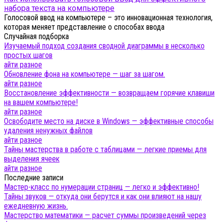
набора текста на компьютере
Голосовой ввод на компьютере – это инновационная технология,
которая меняет представление о способах ввода
Случайная подборка
Изучаемый подход создания сводной диаграммы в несколько
простых шагов
айти разное
Обновление фона на компьютере — шаг за шагом.
айти разное
Восстановление эффективности — возвращаем горячие клавиши
на вашем компьютере!
айти разное
Освободите место на диске в Windows — эффективные способы
удаления ненужных файлов
айти разное
Тайны мастерства в работе с таблицами — легкие приемы для
выделения ячеек
айти разное
Последние записи
Мастер-класс по нумерации страниц — легко и эффективно!
Тайны звуков — откуда они берутся и как они влияют на нашу
ежедневную жизнь.
Мастерство математики — расчет суммы произведений через