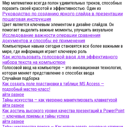
Мир математики всегда полон удивительных трюков, способных
поразить своей красотой и эффективностью. Один из
Руководство по созданию яркого слайда в презентации
пошаговая инструкция
Цвет является ключевым элементом в дизайне слайдов. Он
помогает выделить важные моменты, улучшить визуальное
Исследование важности операции сравнения
документов и способы её применения
Компьютерные навыки сегодня становятся все более важными в
мире, где информация играет ключевую роль
Как использовать голосовой ввод для эффективного
набора текста на компьютере
Голосовой ввод на компьютере – это инновационная технология,
которая меняет представление о способах ввода
Случайная подборка
Как создать поле подстановки в таблице MS Access —
подробный мастер-класс!
айти разное
Тайны искусства — как уверенно манипулировать клавиатурой
айти разное
Как достичь высокого уровня качества презентаций в PowerPoint
— ключевые приемы и тайны успеха
айти разное
Тайны мастерства поиска — Как использовать основные клавиши