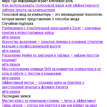
мире, где информация играет ключевую роль
Как использовать голосовой ввод для эффективного
набора текста на компьютере
Голосовой ввод на компьютере – это инновационная технология,
которая меняет представление о способах ввода
Случайная подборка
Разбираемся с относительной адресацией в Excel — ключевые
понятия и иллюстративные кейсы
айти разное
Искусство выделения — скрытые приемы и основные стратегии,
ведущие к профессиональной высоте
айти разное
Разделение ячейки по диагонали в таблице — найдем простое
решение!
айти разное
Местоположение клавиши Shift на клавиатуре компьютера и ее
роль в работе с текстом и командами
айти разное
Эффективный метод — создание книги на принтере с
двусторонней печатью в формате буклета
айти разное
Последние записи
Мастер-класс по нумерации страниц — легко и эффективно!
Тайны звуков — откуда они берутся и как они влияют на нашу