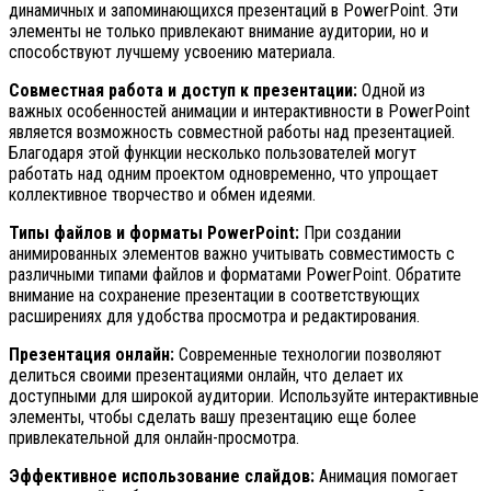
динамичных и запоминающихся презентаций в PowerPoint. Эти
элементы не только привлекают внимание аудитории, но и
способствуют лучшему усвоению материала.
Совместная работа и доступ к презентации:
Одной из
важных особенностей анимации и интерактивности в PowerPoint
является возможность совместной работы над презентацией.
Благодаря этой функции несколько пользователей могут
работать над одним проектом одновременно, что упрощает
коллективное творчество и обмен идеями.
Типы файлов и форматы PowerPoint:
При создании
анимированных элементов важно учитывать совместимость с
различными типами файлов и форматами PowerPoint. Обратите
внимание на сохранение презентации в соответствующих
расширениях для удобства просмотра и редактирования.
Презентация онлайн:
Современные технологии позволяют
делиться своими презентациями онлайн, что делает их
доступными для широкой аудитории. Используйте интерактивные
элементы, чтобы сделать вашу презентацию еще более
привлекательной для онлайн-просмотра.
Эффективное использование слайдов:
Анимация помогает