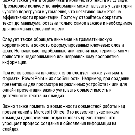
Важно также уметь ограничивать количество текста на слайде.
Чрезмерное количество информации может вызвать у аудитории
чувство перегрузки и утомления, что негативно скажется на
эффективности презентации. Поэтому старайтесь сократить
текст до минимума, оставив только самое важное и необходимое
для понимания основной мысли.
Следует также обращать внимание на грамматическую
корректность и ясность сформулированных ключевых слов и
фраз. Неправильно подобранные или непонятные термины могут
привести к недопониманию или неправильному восприятию
информации.
При использовании ключевых слов следует также учитывать
форматы PowerPoint и их особенности. Например, при создании
презентации для просмотра на различных устройствах или для
онлайн-презентации важно учитывать совместимость и
доступность текста на слайдах.
Важно также помнить о возможности совместной работы над
презентацией в Microsoft Office. Это позволяет участникам
команды одновременно редактировать презентацию, что
упрощает процесс создания и обновления информации на
слайдах.