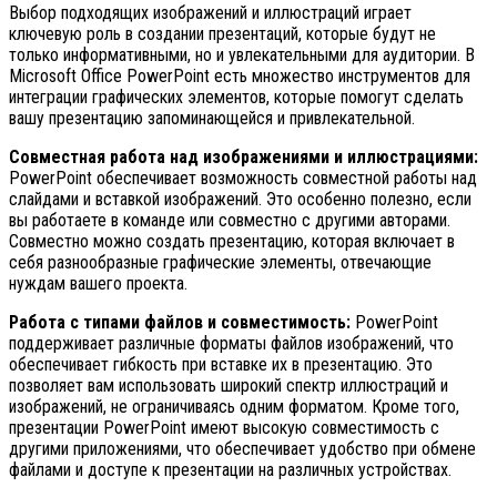
Выбор подходящих изображений и иллюстраций играет
ключевую роль в создании презентаций, которые будут не
только информативными, но и увлекательными для аудитории. В
Microsoft Office PowerPoint есть множество инструментов для
интеграции графических элементов, которые помогут сделать
вашу презентацию запоминающейся и привлекательной.
Совместная работа над изображениями и иллюстрациями:
PowerPoint обеспечивает возможность совместной работы над
слайдами и вставкой изображений. Это особенно полезно, если
вы работаете в команде или совместно с другими авторами.
Совместно можно создать презентацию, которая включает в
себя разнообразные графические элементы, отвечающие
нуждам вашего проекта.
Работа с типами файлов и совместимость:
PowerPoint
поддерживает различные форматы файлов изображений, что
обеспечивает гибкость при вставке их в презентацию. Это
позволяет вам использовать широкий спектр иллюстраций и
изображений, не ограничиваясь одним форматом. Кроме того,
презентации PowerPoint имеют высокую совместимость с
другими приложениями, что обеспечивает удобство при обмене
файлами и доступе к презентации на различных устройствах.