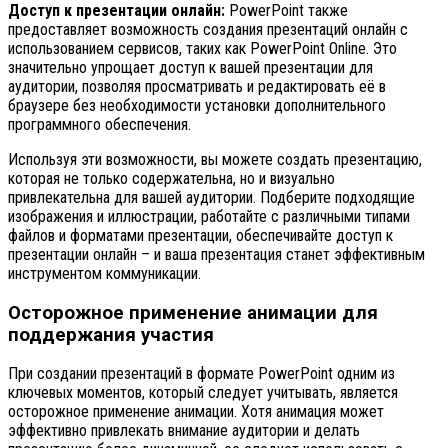
Доступ к презентации онлайн:
PowerPoint также
предоставляет возможность создания презентаций онлайн с
использованием сервисов, таких как PowerPoint Online. Это
значительно упрощает доступ к вашей презентации для
аудитории, позволяя просматривать и редактировать её в
браузере без необходимости установки дополнительного
программного обеспечения.
Используя эти возможности, вы можете создать презентацию,
которая не только содержательна, но и визуально
привлекательна для вашей аудитории. Подберите подходящие
изображения и иллюстрации, работайте с различными типами
файлов и форматами презентации, обеспечивайте доступ к
презентации онлайн – и ваша презентация станет эффективным
инструментом коммуникации.
Осторожное применение анимации для
поддержания участия
При создании презентаций в формате PowerPoint одним из
ключевых моментов, который следует учитывать, является
осторожное применение анимации. Хотя анимация может
эффективно привлекать внимание аудитории и делать