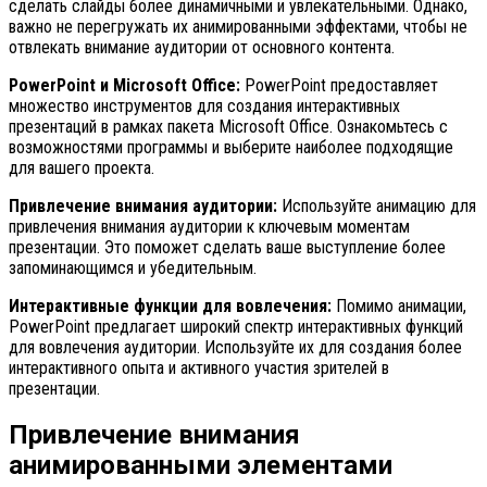
сделать слайды более динамичными и увлекательными. Однако,
важно не перегружать их анимированными эффектами, чтобы не
отвлекать внимание аудитории от основного контента.
PowerPoint и Microsoft Office:
PowerPoint предоставляет
множество инструментов для создания интерактивных
презентаций в рамках пакета Microsoft Office. Ознакомьтесь с
возможностями программы и выберите наиболее подходящие
для вашего проекта.
Привлечение внимания аудитории:
Используйте анимацию для
привлечения внимания аудитории к ключевым моментам
презентации. Это поможет сделать ваше выступление более
запоминающимся и убедительным.
Интерактивные функции для вовлечения:
Помимо анимации,
PowerPoint предлагает широкий спектр интерактивных функций
для вовлечения аудитории. Используйте их для создания более
интерактивного опыта и активного участия зрителей в
презентации.
Привлечение внимания
анимированными элементами