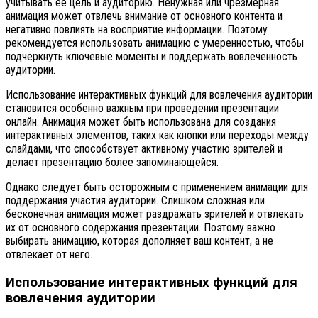
учитывать ее цель и аудиторию. Ненужная или чрезмерная
анимация может отвлечь внимание от основного контента и
негативно повлиять на восприятие информации. Поэтому
рекомендуется использовать анимацию с умеренностью, чтобы
подчеркнуть ключевые моменты и поддержать вовлеченность
аудитории.
Использование интерактивных функций для вовлечения аудитории
становится особенно важным при проведении презентации
онлайн. Анимация может быть использована для создания
интерактивных элементов, таких как кнопки или переходы между
слайдами, что способствует активному участию зрителей и
делает презентацию более запоминающейся.
Однако следует быть осторожным с применением анимации для
поддержания участия аудитории. Слишком сложная или
бесконечная анимация может раздражать зрителей и отвлекать
их от основного содержания презентации. Поэтому важно
выбирать анимацию, которая дополняет ваш контент, а не
отвлекает от него.
Использование интерактивных функций для
вовлечения аудитории