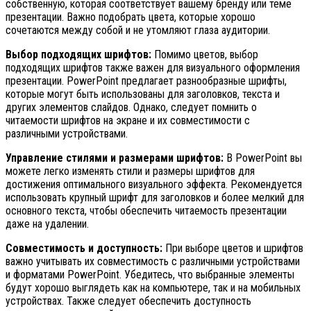
собственную, которая соответствует вашему бренду или теме
презентации. Важно подобрать цвета, которые хорошо
сочетаются между собой и не утомляют глаза аудитории.
Выбор подходящих шрифтов:
Помимо цветов, выбор
подходящих шрифтов также важен для визуального оформления
презентации. PowerPoint предлагает разнообразные шрифты,
которые могут быть использованы для заголовков, текста и
других элементов слайдов. Однако, следует помнить о
читаемости шрифтов на экране и их совместимости с
различными устройствами.
Управление стилями и размерами шрифтов:
В PowerPoint вы
можете легко изменять стили и размеры шрифтов для
достижения оптимального визуального эффекта. Рекомендуется
использовать крупный шрифт для заголовков и более мелкий для
основного текста, чтобы обеспечить читаемость презентации
даже на удалении.
Совместимость и доступность:
При выборе цветов и шрифтов
важно учитывать их совместимость с различными устройствами
и форматами PowerPoint. Убедитесь, что выбранные элементы
будут хорошо выглядеть как на компьютере, так и на мобильных
устройствах. Также следует обеспечить доступность