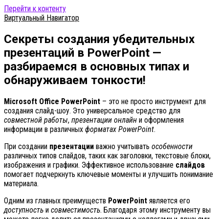
Перейти к контенту
Виртуальный Навигатор
Секреты создания убедительных
презентаций в PowerPoint —
разбираемся в основных типах и
обнаруживаем тонкости!
Microsoft Office PowerPoint
– это не просто инструмент для
создания слайд-шоу. Это универсальное средство для
совместной работы
,
презентации онлайн
и оформления
информации в различных
форматах PowerPoint
.
При создании
презентации
важно учитывать
особенности
различных типов слайдов, таких как заголовки, текстовые блоки,
изображения и графики. Эффективное использование
слайдов
помогает подчеркнуть ключевые моменты и улучшить понимание
материала.
Одним из главных преимуществ
PowerPoint
является его
доступность
и
совместимость
. Благодаря этому инструменту вы