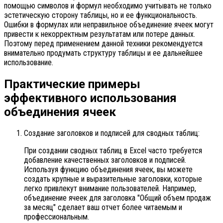
помощью символов и формул необходимо учитывать не только
эстетическую сторону таблицы, но и ее функциональность.
Ошибки в формулах или неправильное объединение ячеек могут
привести к некорректным результатам или потере данных.
Поэтому перед применением данной техники рекомендуется
внимательно продумать структуру таблицы и ее дальнейшее
использование.
Практические примеры
эффективного использования
объединения ячеек
Создание заголовков и подписей для сводных таблиц:
При создании сводных таблиц в Excel часто требуется
добавление качественных заголовков и подписей.
Используя функцию объединения ячеек, вы можете
создать крупные и выразительные заголовки, которые
легко привлекут внимание пользователей. Например,
объединение ячеек для заголовка "Общий объем продаж
за месяц" сделает ваш отчет более читаемым и
профессиональным.