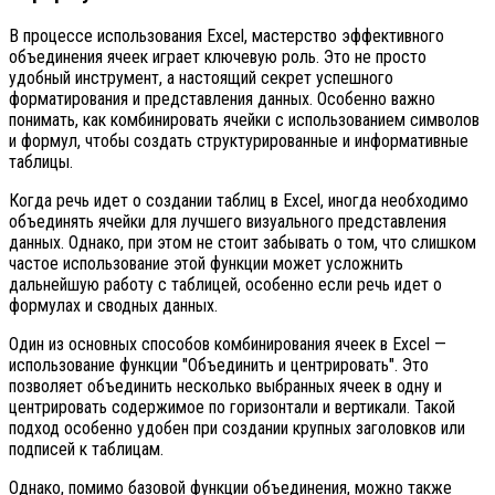
В процессе использования Excel, мастерство эффективного
объединения ячеек играет ключевую роль. Это не просто
удобный инструмент, а настоящий секрет успешного
форматирования и представления данных. Особенно важно
понимать, как комбинировать ячейки с использованием символов
и формул, чтобы создать структурированные и информативные
таблицы.
Когда речь идет о создании таблиц в Excel, иногда необходимо
объединять ячейки для лучшего визуального представления
данных. Однако, при этом не стоит забывать о том, что слишком
частое использование этой функции может усложнить
дальнейшую работу с таблицей, особенно если речь идет о
формулах и сводных данных.
Один из основных способов комбинирования ячеек в Excel —
использование функции "Объединить и центрировать". Это
позволяет объединить несколько выбранных ячеек в одну и
центрировать содержимое по горизонтали и вертикали. Такой
подход особенно удобен при создании крупных заголовков или
подписей к таблицам.
Однако, помимо базовой функции объединения, можно также