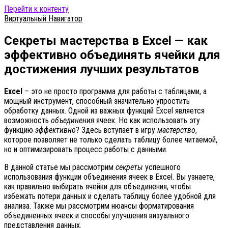
Перейти к контенту
Виртуальный Навигатор
Секреты мастерства в Excel — как
эффективно объединять ячейки для
достижения лучших результатов
Excel
– это не просто программа для работы с таблицами, а
мощный инструмент, способный значительно упростить
обработку данных. Одной из важных функций Excel является
возможность
объединения
ячеек. Но как использовать эту
функцию
эффективно
? Здесь вступает в игру
мастерство
,
которое позволяет не только сделать таблицу более читаемой,
но и оптимизировать процесс работы с данными.
В данной статье мы рассмотрим
секреты
успешного
использования функции объединения ячеек в Excel. Вы узнаете,
как правильно выбирать ячейки для объединения, чтобы
избежать потери данных и сделать таблицу более удобной для
анализа. Также мы рассмотрим нюансы форматирования
объединенных ячеек и способы улучшения визуального
представления данных.