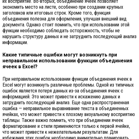
их восприятие. Во-вторых, объединение ячеек позволяет
экономить место на листе, особенно при создании крупных
заголовков или итоговых строк. Кроме того, функция
объединения полезна для оформления, улучшая внешний вид
документа. Однако стоит помнить, что при использовании этой
функции необходимо соблюдать осторожность, чтобы не
нарушить структуру данных и не затруднить последующий анализ
информации.
Какие типичные ошибки могут возникнуть при
неправильном использовании функции объединения
ячеек в Excel?
При неправильном использовании функции объединения ячеек в
Excel могут возникнуть различные проблемы. Одной из типичных
ошибок является потеря данных из-за объединения ячеек с
информацией. Это может привести к искажению данных и
затруднить последующий анализ. Еще одна распространенная
ошибка — неправильное выравнивание текста в объединенных
ячейках, что может привести к плохому визуальному восприятию
таблицы. Также важно помнить, что при объединении ячеек
форматирование и стили применяются только к первой ячейке,
что может привести к нежелательным результатам. Для
избежания этих ошибок необходимо внимательно планировать