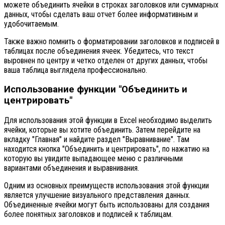
можете объединить ячейки в строках заголовков или суммарных
данных, чтобы сделать ваш отчет более информативным и
удобочитаемым.
Также важно помнить о форматировании заголовков и подписей в
таблицах после объединения ячеек. Убедитесь, что текст
выровнен по центру и четко отделен от других данных, чтобы
ваша таблица выглядела профессионально.
Использование функции "Объединить и
центрировать"
Для использования этой функции в Excel необходимо выделить
ячейки, которые вы хотите объединить. Затем перейдите на
вкладку "Главная" и найдите раздел "Выравнивание". Там
находится кнопка "Объединить и центрировать", по нажатию на
которую вы увидите выпадающее меню с различными
вариантами объединения и выравнивания.
Одним из основных преимуществ использования этой функции
является улучшение визуального представления данных.
Объединенные ячейки могут быть использованы для создания
более понятных заголовков и подписей к таблицам.