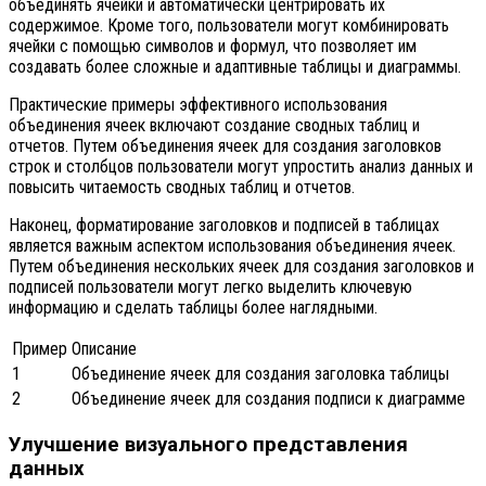
объединять ячейки и автоматически центрировать их
содержимое. Кроме того, пользователи могут комбинировать
ячейки с помощью символов и формул, что позволяет им
создавать более сложные и адаптивные таблицы и диаграммы.
Практические примеры эффективного использования
объединения ячеек включают создание сводных таблиц и
отчетов. Путем объединения ячеек для создания заголовков
строк и столбцов пользователи могут упростить анализ данных и
повысить читаемость сводных таблиц и отчетов.
Наконец, форматирование заголовков и подписей в таблицах
является важным аспектом использования объединения ячеек.
Путем объединения нескольких ячеек для создания заголовков и
подписей пользователи могут легко выделить ключевую
информацию и сделать таблицы более наглядными.
Пример
Описание
1
Объединение ячеек для создания заголовка таблицы
2
Объединение ячеек для создания подписи к диаграмме
Улучшение визуального представления
данных