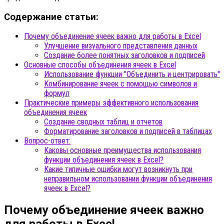
Содержание статьи:
Почему объединение ячеек важно для работы в Excel
Улучшение визуального представления данных
Создание более понятных заголовков и подписей
Основные способы объединения ячеек в Excel
Использование функции "Объединить и центрировать"
Комбинирование ячеек с помощью символов и
формул
Практические примеры эффективного использования
объединения ячеек
Создание сводных таблиц и отчетов
Форматирование заголовков и подписей в таблицах
Вопрос-ответ:
Каковы основные преимущества использования
функции объединения ячеек в Excel?
Какие типичные ошибки могут возникнуть при
неправильном использовании функции объединения
ячеек в Excel?
Почему объединение ячеек важно