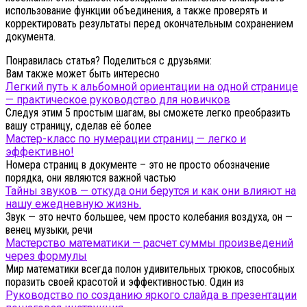
использование функции объединения, а также проверять и
корректировать результаты перед окончательным сохранением
документа.
Понравилась статья? Поделиться с друзьями:
Вам также может быть интересно
Легкий путь к альбомной ориентации на одной странице
— практическое руководство для новичков
Следуя этим 5 простым шагам, вы сможете легко преобразить
вашу страницу, сделав её более
Мастер-класс по нумерации страниц — легко и
эффективно!
Номера страниц в документе – это не просто обозначение
порядка, они являются важной частью
Тайны звуков — откуда они берутся и как они влияют на
нашу ежедневную жизнь.
Звук — это нечто большее, чем просто колебания воздуха, он —
венец музыки, речи
Мастерство математики — расчет суммы произведений
через формулы
Мир математики всегда полон удивительных трюков, способных
поразить своей красотой и эффективностью. Один из
Руководство по созданию яркого слайда в презентации