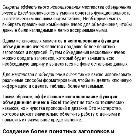
Секреты эффективного использования мастерства объединения
ячеек в Excel
заключаются в умении сочетать функциональность
с эстетическим внешним видом таблиц. Необходимо уметь
выбирать правильные комбинации ячеек для объединения, чтобы
данные были наглядными и легко воспринимаемыми.
Одним из ключевых моментов
в использовании функции
объединения
ячеек является создание более понятных
заголовков и подписей. Путем объединения нескольких ячеек
можно создать заголовок, который будет занимать всю
необходимую ширину и выделяться на фоне остальных данных.
Для
мастерства в объединении ячеек
также важно использовать
различные способы форматирования, чтобы выделить ключевую
информацию и сделать таблицы более читаемыми.
Таким образом,
эффективное использование функции
объединения ячеек в Excel
требует не только технических
навыков, но и чувства пропорций и дизайна. Это мастерство,
которое может значительно облегчить работу с данными и
повысить их визуальное представление.
Создание более понятных заголовков и