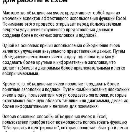
для работы в Excel
Мастерство объединения ячеек представляет собой один из
ключевых аспектов эффективного использования функций Excel.
Понимание этого процесса открывает перед пользователями
секреты улучшения визуального представления данных и
создания более понятных заголовков и подписей.
Одной из основных причин использования объединения ячеек
является улучшение визуального представления данных. Путем
объединения нескольких ячеек в одну, пользователи могут
создавать более крупные и информативные заголовки, что
делает таблицы и диаграммы более привлекательными и легко
воспринимаемыми.
Кроме того, объединение ячеек позволяет создавать более
понятные заголовки и подписи. Путем комбинирования нескольких
ячеек в одну, пользователи могут создавать заголовки, которые
охватывают большую область таблицы или диаграммы, делая их
более информативными и легкими для понимания.
Освоив основные способы объединения ячеек в Excel,
пользователи приобретают возможность использовать функцию
"Объединить и центрировать", которая позволяет быстро и легко