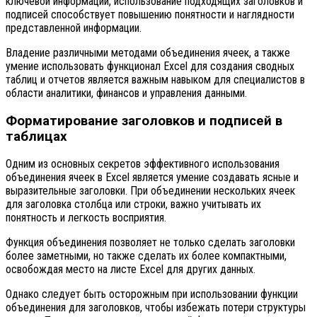
ключевой информации, использование подходящих заголовков и
подписей способствует повышению понятности и наглядности
представленной информации.
Владение различными методами объединения ячеек, а также
умение использовать функционал Excel для создания сводных
таблиц и отчетов является важным навыком для специалистов в
области аналитики, финансов и управления данными.
Форматирование заголовков и подписей в
таблицах
Одним из основных секретов эффективного использования
объединения ячеек в Excel является умение создавать ясные и
выразительные заголовки. При объединении нескольких ячеек
для заголовка столбца или строки, важно учитывать их
понятность и легкость восприятия.
Функция объединения позволяет не только сделать заголовки
более заметными, но также сделать их более компактными,
освобождая место на листе Excel для других данных.
Однако следует быть осторожным при использовании функции
объединения для заголовков, чтобы избежать потери структуры