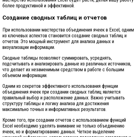
более продуктивной и эффективной.
Создание сводных таблиц и отчетов
При использовании мастерства объединения ячеек в Excel, одним
из ключевых аспектов становится создание сводных таблиц и
отчетов. Это мощный инструмент для анализа данных и
визуализации информации.
Сводные таблицы позволяют суммировать, усреднять,
подсчитывать и анализировать данные из различных источников,
что делает их незаменимым средством в работе с большим
объемом информации.
Одним из секретов эффективного использования функции
объединения ячеек при создании сводных таблиц является
правильный выбор и расположение данных. Важно учитывать
структуру таблицы и логику анализа для достижения
максимально точных и информативных результатов.
Кроме того, при создании отчетов с использованием функций
Excel необходимо уделять внимание не только объединению
ячеек, но и форматированию данных. Четкое выделение