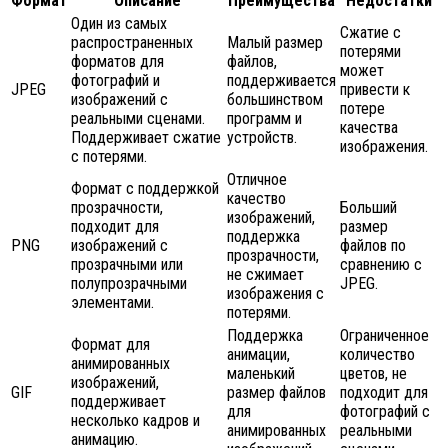
Формат
Описание
Преимущества
Недостатки
Один из самых
Сжатие с
распространенных
Малый размер
потерями
форматов для
файлов,
может
фотографий и
поддерживается
JPEG
привести к
изображений с
большинством
потере
реальными сценами.
программ и
качества
Поддерживает сжатие
устройств.
изображения.
с потерями.
Отличное
Формат с поддержкой
качество
прозрачности,
Больший
изображений,
подходит для
размер
поддержка
PNG
изображений с
файлов по
прозрачности,
прозрачными или
сравнению с
не сжимает
полупрозрачными
JPEG.
изображения с
элементами.
потерями.
Поддержка
Ограниченное
Формат для
анимации,
количество
анимированных
маленький
цветов, не
изображений,
GIF
размер файлов
подходит для
поддерживает
для
фотографий с
несколько кадров и
анимированных
реальными
анимацию.