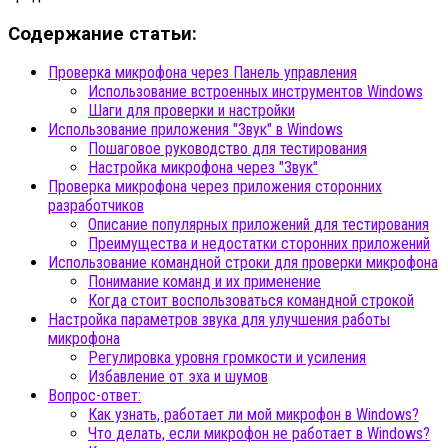
Содержание статьи:
Проверка микрофона через Панель управления
Использование встроенных инструментов Windows
Шаги для проверки и настройки
Использование приложения "Звук" в Windows
Пошаговое руководство для тестирования
Настройка микрофона через "Звук"
Проверка микрофона через приложения сторонних
разработчиков
Описание популярных приложений для тестирования
Преимущества и недостатки сторонних приложений
Использование командной строки для проверки микрофона
Понимание команд и их применение
Когда стоит воспользоваться командной строкой
Настройка параметров звука для улучшения работы
микрофона
Регулировка уровня громкости и усиления
Избавление от эха и шумов
Вопрос-ответ:
Как узнать, работает ли мой микрофон в Windows?
Что делать, если микрофон не работает в Windows?