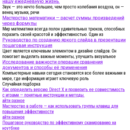
нашу ежедневную жизнь.
Звук — это нечто большее, чем просто колебания воздуха, он —
венец музыки, речи
Мастерство математики — расчет суммы произведений
через формулы
Мир математики всегда полон удивительных трюков, способных
поразить своей красотой и эффективностью. Один из
Руководство по созданию яркого слайда в презентации
пошаговая инструкция
Цвет является ключевым элементом в дизайне слайдов. Он
помогает выделить важные моменты, улучшить визуальное
Исследование важности операции сравнения
документов и способы её применения
Компьютерные навыки сегодня становятся все более важными в
мире, где информация играет ключевую роль
Случайная подборка
Как определить версию Direct X и проверить ее совместимость
с играми — понятные инструкции и методы.
айти разное
Мастерство в работе — как использовать группы клавиш для
повышения эффективности
айти разное
Пошаговое руководство по эффективному сканированию на
ноутбуке