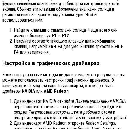
функциональными клавишами для быстрой настройки яркости
экрана. Обычно эти клавиши обозначены значками солнца и
расположены на верхнем ряду клавиатуры. Чтобы
воспользоваться ими:
Найдите клавиши с символами солнца. Чаще всего они
имеют обозначения
F1
—
F12
.
Нажмите соответствующую клавишу или комбинацию
клавиш, например
Fn + F3
для уменьшения яркости и
Fn +
F4
для увеличения.
Настройки в графических драйверах
Если вышеуказанные методы не дали желаемого результата, вы
можете использовать настройки графических драйверов. В
зависимости от модели вашей видеокарты, это могут быть
драйверы
NVIDIA
или
AMD Radeon
:
Для видеокарт NVIDIA откройте
Панель управления NVIDIA
через контекстное меню на рабочем столе. Перейдите в
раздел
Регулировка настроек цвета рабочего стола
и
настройте яркость и контрастность по своему усмотрению.
Для видеокарт AMD Radeon откройте
Radeon Settings
,
перейдите в раздел
Дисплей
и выберите
Цвет
. Здесь вы