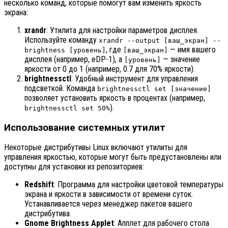
несколько команд, которые помогут вам изменить яркость
экрана:
xrandr
: Утилита для настройки параметров дисплея.
Используйте команду
xrandr --output [ваш_экран] --
, где
— имя вашего
brightness [уровень]
[ваш_экран]
дисплея (например, eDP-1), а
— значение
[уровень]
яркости от 0 до 1 (например, 0.7 для 70% яркости).
brightnessctl
: Удобный инструмент для управления
подсветкой. Команда
brightnessctl set [значение]
позволяет установить яркость в процентах (например,
).
brightnessctl set 50%
Использование системных утилит
Некоторые дистрибутивы Linux включают утилиты для
управления яркостью, которые могут быть предустановлены или
доступны для установки из репозиториев:
Redshift
: Программа для настройки цветовой температуры
экрана и яркости в зависимости от времени суток.
Устанавливается через менеджер пакетов вашего
дистрибутива.
Gnome Brightness Applet
: Апплет для рабочего стола