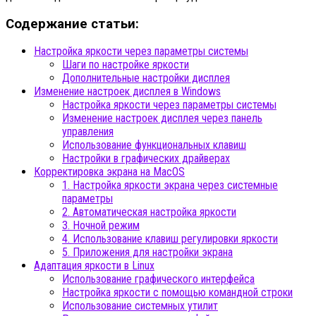
Содержание статьи:
Настройка яркости через параметры системы
Шаги по настройке яркости
Дополнительные настройки дисплея
Изменение настроек дисплея в Windows
Настройка яркости через параметры системы
Изменение настроек дисплея через панель
управления
Использование функциональных клавиш
Настройки в графических драйверах
Корректировка экрана на MacOS
1. Настройка яркости экрана через системные
параметры
2. Автоматическая настройка яркости
3. Ночной режим
4. Использование клавиш регулировки яркости
5. Приложения для настройки экрана
Адаптация яркости в Linux
Использование графического интерфейса
Настройка яркости с помощью командной строки
Использование системных утилит