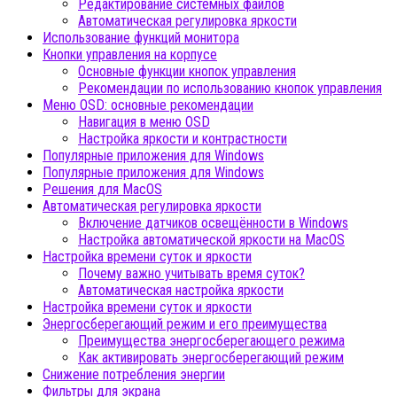
Редактирование системных файлов
Автоматическая регулировка яркости
Использование функций монитора
Кнопки управления на корпусе
Основные функции кнопок управления
Рекомендации по использованию кнопок управления
Меню OSD: основные рекомендации
Навигация в меню OSD
Настройка яркости и контрастности
Популярные приложения для Windows
Популярные приложения для Windows
Решения для MacOS
Автоматическая регулировка яркости
Включение датчиков освещённости в Windows
Настройка автоматической яркости на MacOS
Настройка времени суток и яркости
Почему важно учитывать время суток?
Автоматическая настройка яркости
Настройка времени суток и яркости
Энергосберегающий режим и его преимущества
Преимущества энергосберегающего режима
Как активировать энергосберегающий режим
Снижение потребления энергии
Фильтры для экрана