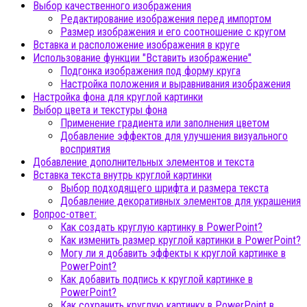
Выбор качественного изображения
Редактирование изображения перед импортом
Размер изображения и его соотношение с кругом
Вставка и расположение изображения в круге
Использование функции "Вставить изображение"
Подгонка изображения под форму круга
Настройка положения и выравнивания изображения
Настройка фона для круглой картинки
Выбор цвета и текстуры фона
Применение градиента или заполнения цветом
Добавление эффектов для улучшения визуального
восприятия
Добавление дополнительных элементов и текста
Вставка текста внутрь круглой картинки
Выбор подходящего шрифта и размера текста
Добавление декоративных элементов для украшения
Вопрос-ответ:
Как создать круглую картинку в PowerPoint?
Как изменить размер круглой картинки в PowerPoint?
Могу ли я добавить эффекты к круглой картинке в
PowerPoint?
Как добавить подпись к круглой картинке в
PowerPoint?
Как сохранить круглую картинку в PowerPoint в