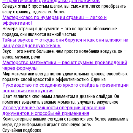
— практическое руководство для новичков
Следуя этим 5 простым шагам, вы сможете легко преобразить
вашу страницу, сделав её более
Мастер-класс по нумерации страниц — легко и
эффективно!
Номера страниц в документе – это не просто обозначение
порядка, они являются важной частью
Тайны звуков — откуда они берутся и как они влияют на
нашу ежедневную жизнь.
Звук — это нечто большее, чем просто колебания воздуха, он —
венец музыки, речи
Мастерство математики — расчет суммы произведений
через формулы
Мир математики всегда полон удивительных трюков, способных
поразить своей красотой и эффективностью. Один из
Руководство по созданию яркого слайда в презентации
пошаговая инструкция
Цвет является ключевым элементом в дизайне слайдов. Он
помогает выделить важные моменты, улучшить визуальное
Исследование важности операции сравнения
документов и способы её применения
Компьютерные навыки сегодня становятся все более важными в
мире, где информация играет ключевую роль
Случайная подборка