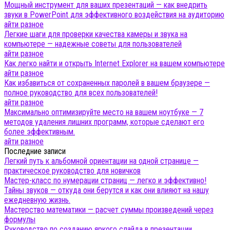
Мощный инструмент для ваших презентаций — как внедрить
звуки в PowerPoint для эффективного воздействия на аудиторию
айти разное
Легкие шаги для проверки качества камеры и звука на
компьютере — надежные советы для пользователей
айти разное
Как легко найти и открыть Internet Explorer на вашем компьютере
айти разное
Как избавиться от сохраненных паролей в вашем браузере —
полное руководство для всех пользователей!
айти разное
Максимально оптимизируйте место на вашем ноутбуке — 7
методов удаления лишних программ, которые сделают его
более эффективным.
айти разное
Последние записи
Легкий путь к альбомной ориентации на одной странице —
практическое руководство для новичков
Мастер-класс по нумерации страниц — легко и эффективно!
Тайны звуков — откуда они берутся и как они влияют на нашу
ежедневную жизнь.
Мастерство математики — расчет суммы произведений через
формулы
Руководство по созданию яркого слайда в презентации