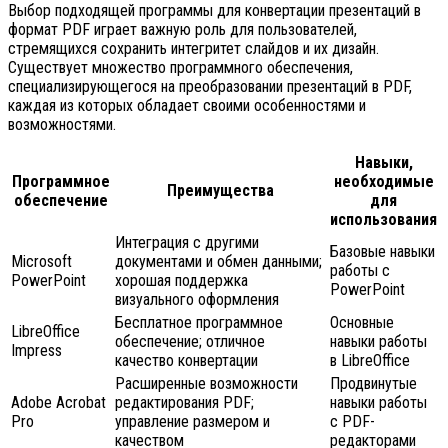
Выбор подходящей программы для конвертации презентаций в
формат PDF играет важную роль для пользователей,
стремящихся сохранить интегритет слайдов и их дизайн.
Существует множество программного обеспечения,
специализирующегося на преобразовании презентаций в PDF,
каждая из которых обладает своими особенностями и
возможностями.
Навыки,
Программное
необходимые
Преимущества
обеспечение
для
использования
Интеграция с другими
Базовые навыки
Microsoft
документами и обмен данными;
работы с
PowerPoint
хорошая поддержка
PowerPoint
визуального оформления
Бесплатное программное
Основные
LibreOffice
обеспечение; отличное
навыки работы
Impress
качество конвертации
в LibreOffice
Расширенные возможности
Продвинутые
Adobe Acrobat
редактирования PDF;
навыки работы
Pro
управление размером и
с PDF-
качеством
редакторами