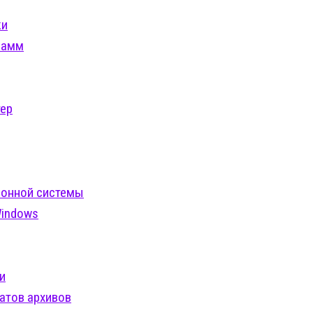
ки
рамм
ер
ионной системы
Windows
и
атов архивов