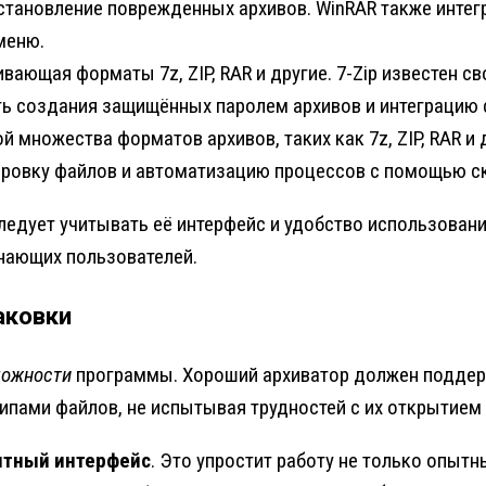
тановление поврежденных архивов. WinRAR также интегр
меню.
вающая форматы 7z, ZIP, RAR и другие. 7-Zip известен 
ть создания защищённых паролем архивов и интеграцию 
й множества форматов архивов, таких как 7z, ZIP, RAR и
ировку файлов и автоматизацию процессов с помощью с
ледует учитывать её интерфейс и удобство использован
нающих пользователей.
аковки
можности
программы. Хороший архиватор должен поддержи
типами файлов, не испытывая трудностей с их открытием
ятный интерфейс
. Это упростит работу не только опыт