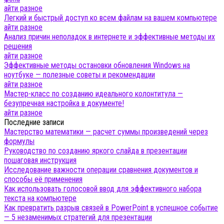
айти разное
Легкий и быстрый доступ ко всем файлам на вашем компьютере
айти разное
Анализ причин неполадок в интернете и эффективные методы их
решения
айти разное
Эффективные методы остановки обновления Windows на
ноутбуке — полезные советы и рекомендации
айти разное
Мастер-класс по созданию идеального колонтитула —
безупречная настройка в документе!
айти разное
Последние записи
Мастерство математики — расчет суммы произведений через
формулы
Руководство по созданию яркого слайда в презентации
пошаговая инструкция
Исследование важности операции сравнения документов и
способы её применения
Как использовать голосовой ввод для эффективного набора
текста на компьютере
Как превратить разрыв связей в PowerPoint в успешное событие
— 5 незаменимых стратегий для презентации