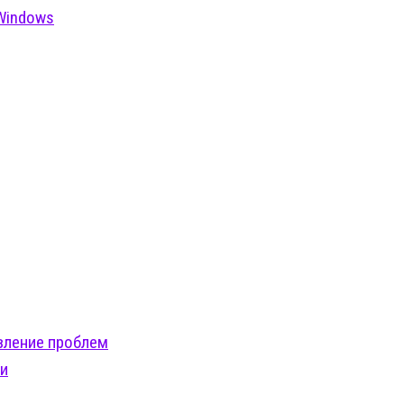
Windows
вление проблем
ти