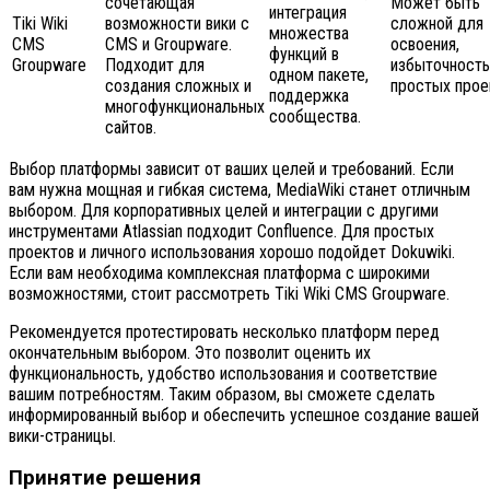
сочетающая
Может быть
интеграция
Tiki Wiki
возможности вики с
сложной для
множества
CMS
CMS и Groupware.
освоения,
функций в
Groupware
Подходит для
избыточность
одном пакете,
создания сложных и
простых прое
поддержка
многофункциональных
сообщества.
сайтов.
Выбор платформы зависит от ваших целей и требований. Если
вам нужна мощная и гибкая система, MediaWiki станет отличным
выбором. Для корпоративных целей и интеграции с другими
инструментами Atlassian подходит Confluence. Для простых
проектов и личного использования хорошо подойдет Dokuwiki.
Если вам необходима комплексная платформа с широкими
возможностями, стоит рассмотреть Tiki Wiki CMS Groupware.
Рекомендуется протестировать несколько платформ перед
окончательным выбором. Это позволит оценить их
функциональность, удобство использования и соответствие
вашим потребностям. Таким образом, вы сможете сделать
информированный выбор и обеспечить успешное создание вашей
вики-страницы.
Принятие решения