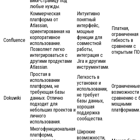
вики-страницу под
любые нужды.
Коммерческая
Интуитивно
платформа от
понятный
Atlassian,
интерфейс,
Платная,
ориентированная на
мощные
ограниченная
корпоративное
функции для
Confluence
гибкость в
использование.
совместной
сравнении с
Позволяет легко
работы,
открытым ПО
интегрироваться с
интеграция с
другими продуктами
Jira и другими
Atlassian.
инструментами.
Простая в
Легкость в
использовании
установке и
платформа, не
Ограниченные
использовании,
требующая базы
возможности
не требует
Dokuwiki
данных. Отлично
сравнению с 
базы данных,
подходит для
мощными
хорошая
небольших проектов и
платформами.
поддержка
личного
сообщества.
использования.
Многофункциональная
Широкие
платформа,
возможности,