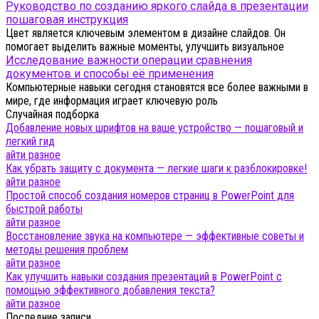
Руководство по созданию яркого слайда в презентации
пошаговая инструкция
Цвет является ключевым элементом в дизайне слайдов. Он
помогает выделить важные моменты, улучшить визуальное
Исследование важности операции сравнения
документов и способы её применения
Компьютерные навыки сегодня становятся все более важными в
мире, где информация играет ключевую роль
Случайная подборка
Добавление новых шрифтов на ваше устройство — пошаговый и
легкий гид
айти разное
Как убрать защиту с документа — легкие шаги к разблокировке!
айти разное
Простой способ создания номеров страниц в PowerPoint для
быстрой работы
айти разное
Восстановление звука на компьютере — эффективные советы и
методы решения проблем
айти разное
Как улучшить навыки создания презентаций в PowerPoint с
помощью эффективного добавления текста?
айти разное
Последние записи