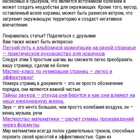
насекомых и грызунов, что является источником болезней и
может создать неудобства для окружающих. Кроме того, мусор,
оставленный возле корзины, может быть разнесен ветром, что
загрязнит окружающую территорию и создаст негативное
впечатление.
Понравилась статья? Поделиться с друзьями:
Вам также может быть интересно
Легкий путь к альбомной ориентации на одной странице
— практическое руководство для новичков
Следуя этим 5 простым шагам, вы сможете легко преобразить
вашу страницу, сделав её более
Мастер-класс по нумерации страниц — легко и
эффективно!
Номера страниц в документе – это не просто обозначение
порядка, они являются важной частью
Тайны звуков — откуда они берутся и как они влияют на
нашу ежедневную жизнь.
Звук — это нечто большее, чем просто колебания воздуха, он —
венец музыки, речи
Мастерство математики — расчет суммы произведений
через формулы
Мир математики всегда полон удивительных трюков, способных
поразить своей красотой и эффективностью. Один из