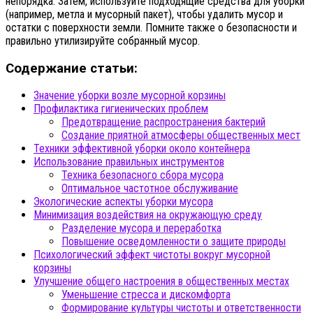
непорядка. Затем, используйте подходящие средства для уборки
(например, метла и мусорный пакет), чтобы удалить мусор и
остатки с поверхности земли. Помните также о безопасности и
правильно утилизируйте собранный мусор.
Содержание статьи:
Значение уборки возле мусорной корзины
Профилактика гигиенических проблем
Предотвращение распространения бактерий
Создание приятной атмосферы общественных мест
Техники эффективной уборки около контейнера
Использование правильных инструментов
Техника безопасного сбора мусора
Оптимальное частотное обслуживание
Экологические аспекты уборки мусора
Минимизация воздействия на окружающую среду
Разделение мусора и переработка
Повышение осведомленности о защите природы
Психологический эффект чистоты вокруг мусорной
корзины
Улучшение общего настроения в общественных местах
Уменьшение стресса и дискомфорта
Формирование культуры чистоты и ответственности