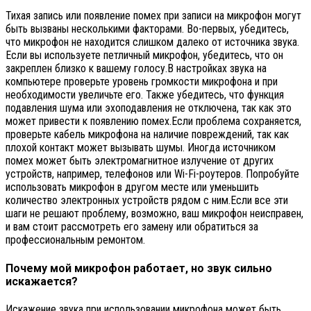
Тихая запись или появление помех при записи на микрофон могут
быть вызваны несколькими факторами. Во-первых, убедитесь,
что микрофон не находится слишком далеко от источника звука.
Если вы используете петличный микрофон, убедитесь, что он
закреплен близко к вашему голосу.В настройках звука на
компьютере проверьте уровень громкости микрофона и при
необходимости увеличьте его. Также убедитесь, что функция
подавления шума или эхоподавления не отключена, так как это
может привести к появлению помех.Если проблема сохраняется,
проверьте кабель микрофона на наличие повреждений, так как
плохой контакт может вызывать шумы. Иногда источником
помех может быть электромагнитное излучение от других
устройств, например, телефонов или Wi-Fi-роутеров. Попробуйте
использовать микрофон в другом месте или уменьшить
количество электронных устройств рядом с ним.Если все эти
шаги не решают проблему, возможно, ваш микрофон неисправен,
и вам стоит рассмотреть его замену или обратиться за
профессиональным ремонтом.
Почему мой микрофон работает, но звук сильно
искажается?
Искажение звука при использовании микрофона может быть