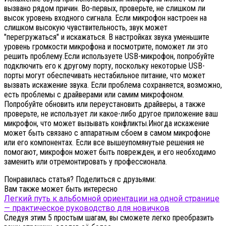
вызвано рядом причин. Во-первых, проверьте, не слишком ли
высок уровень входного сигнала. Если микрофон настроен на
слишком высокую чувствительность, звук может
"перегружаться" и искажаться. В настройках звука уменьшите
уровень громкости микрофона и посмотрите, поможет ли это
решить проблему.Если используете USB-микрофон, попробуйте
подключить его к другому порту, поскольку некоторые USB-
порты могут обеспечивать нестабильное питание, что может
вызвать искажение звука. Если проблема сохраняется, возможно,
есть проблемы с драйверами или самим микрофоном.
Попробуйте обновить или переустановить драйверы, а также
проверьте, не использует ли какое-либо другое приложение ваш
микрофон, что может вызывать конфликты.Иногда искажение
может быть связано с аппаратным сбоем в самом микрофоне
или его компонентах. Если все вышеупомянутые решения не
помогают, микрофон может быть поврежден, и его необходимо
заменить или отремонтировать у профессионала.
Понравилась статья? Поделиться с друзьями:
Вам также может быть интересно
Легкий путь к альбомной ориентации на одной странице
— практическое руководство для новичков
Следуя этим 5 простым шагам, вы сможете легко преобразить