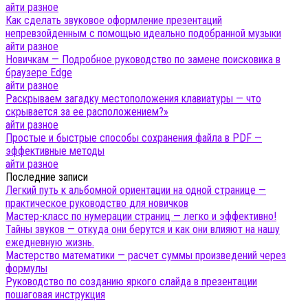
айти разное
Как сделать звуковое оформление презентаций
непревзойденным с помощью идеально подобранной музыки
айти разное
Новичкам — Подробное руководство по замене поисковика в
браузере Edge
айти разное
Раскрываем загадку местоположения клавиатуры — что
скрывается за ее расположением?»
айти разное
Простые и быстрые способы сохранения файла в PDF —
эффективные методы
айти разное
Последние записи
Легкий путь к альбомной ориентации на одной странице —
практическое руководство для новичков
Мастер-класс по нумерации страниц — легко и эффективно!
Тайны звуков — откуда они берутся и как они влияют на нашу
ежедневную жизнь.
Мастерство математики — расчет суммы произведений через
формулы
Руководство по созданию яркого слайда в презентации
пошаговая инструкция