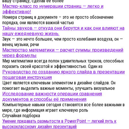
вашу страницу, сделав её более
Мастер-класс по нумерации страниц — легко и
эффективно!
Номера страниц в документе – это не просто обозначение
порядка, они являются важной частью
Тайны звуков — откуда они берутся и как они влияют на
нашу ежедневную жизнь.
Звук — это нечто большее, чем просто колебания воздуха, он —
венец музыки, речи
Мастерство математики — расчет суммы произведений
через формулы
Мир математики всегда полон удивительных трюков, способных
поразить своей красотой и эффективностью. Один из
Руководство по созданию яркого слайда в презентации
пошаговая инструкция
Цвет является ключевым элементом в дизайне слайдов. Он
помогает выделить важные моменты, улучшить визуальное
Исследование важности операции сравнения
документов и способы её применения
Компьютерные навыки сегодня становятся все более важными в
мире, где информация играет ключевую роль
Случайная подборка
Умение придавать размытости в PowerPoint — легкий путь к
высококлассному дизайну презентаций