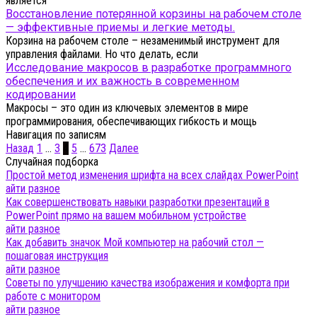
является
Восстановление потерянной корзины на рабочем столе
— эффективные приемы и легкие методы.
Корзина на рабочем столе – незаменимый инструмент для
управления файлами. Но что делать, если
Исследование макросов в разработке программного
обеспечения и их важность в современном
кодировании
Макросы – это один из ключевых элементов в мире
программирования, обеспечивающих гибкость и мощь
Навигация по записям
Назад
1
…
3
4
5
…
673
Далее
Случайная подборка
Простой метод изменения шрифта на всех слайдах PowerPoint
айти разное
Как совершенствовать навыки разработки презентаций в
PowerPoint прямо на вашем мобильном устройстве
айти разное
Как добавить значок Мой компьютер на рабочий стол —
пошаговая инструкция
айти разное
Советы по улучшению качества изображения и комфорта при
работе с монитором
айти разное