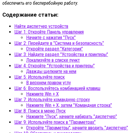
обеспечить его бесперебойную работу.
Содержание статьи:
Найти диспетчер устройств
Шаг 1: Откройте Панель управления
Начните с нажатия "Пуск"
Шаг 2: Перейдите в "Система и безопасность"
Откройте раздел "Категория"
Шаг 3: Найдите раздел "Устройства и принтеры"
Локализуйте в списке пункт
Шаг 4: Откройте "Устройства и принтеры"
Дважды щелкните на нем
Шаг 5: Используйте поиск
В верхнем правом углу
Шаг 6: Воспользуйтесь комбинацией клавиш
Нажмите Win + X
Шаг 7: Используйте командную строку
Нажмите Win + X, затем "Командная строка"
Шаг 8: Поиск в меню Пуск
Нажмите "Пуск", начните набирать "диспетчер"
Шаг 9: Используйте поиск в "Параметрах"
Откройте "Параметры", начните вводить "диспетчер"