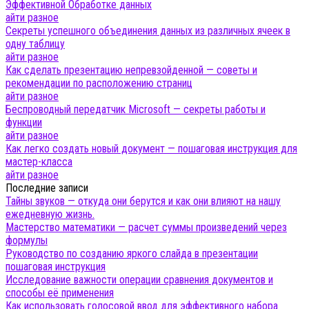
Эффективной Обработке данных
айти разное
Секреты успешного объединения данных из различных ячеек в
одну таблицу
айти разное
Как сделать презентацию непревзойденной — советы и
рекомендации по расположению страниц
айти разное
Беспроводный передатчик Microsoft — секреты работы и
функции
айти разное
Как легко создать новый документ — пошаговая инструкция для
мастер-класса
айти разное
Последние записи
Тайны звуков — откуда они берутся и как они влияют на нашу
ежедневную жизнь.
Мастерство математики — расчет суммы произведений через
формулы
Руководство по созданию яркого слайда в презентации
пошаговая инструкция
Исследование важности операции сравнения документов и
способы её применения
Как использовать голосовой ввод для эффективного набора