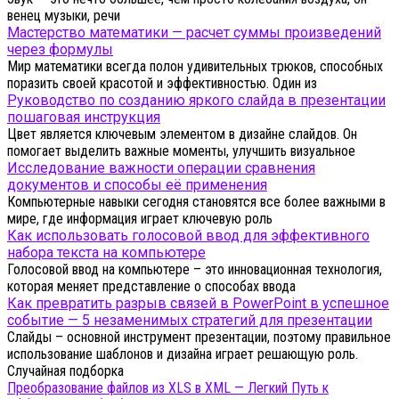
венец музыки, речи
Мастерство математики — расчет суммы произведений
через формулы
Мир математики всегда полон удивительных трюков, способных
поразить своей красотой и эффективностью. Один из
Руководство по созданию яркого слайда в презентации
пошаговая инструкция
Цвет является ключевым элементом в дизайне слайдов. Он
помогает выделить важные моменты, улучшить визуальное
Исследование важности операции сравнения
документов и способы её применения
Компьютерные навыки сегодня становятся все более важными в
мире, где информация играет ключевую роль
Как использовать голосовой ввод для эффективного
набора текста на компьютере
Голосовой ввод на компьютере – это инновационная технология,
которая меняет представление о способах ввода
Как превратить разрыв связей в PowerPoint в успешное
событие — 5 незаменимых стратегий для презентации
Слайды – основной инструмент презентации, поэтому правильное
использование шаблонов и дизайна играет решающую роль.
Случайная подборка
Преобразование файлов из XLS в XML — Легкий Путь к