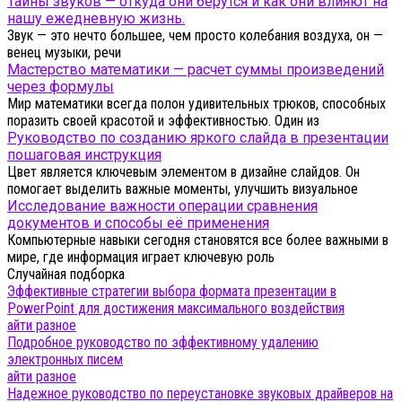
Тайны звуков — откуда они берутся и как они влияют на
нашу ежедневную жизнь.
Звук — это нечто большее, чем просто колебания воздуха, он —
венец музыки, речи
Мастерство математики — расчет суммы произведений
через формулы
Мир математики всегда полон удивительных трюков, способных
поразить своей красотой и эффективностью. Один из
Руководство по созданию яркого слайда в презентации
пошаговая инструкция
Цвет является ключевым элементом в дизайне слайдов. Он
помогает выделить важные моменты, улучшить визуальное
Исследование важности операции сравнения
документов и способы её применения
Компьютерные навыки сегодня становятся все более важными в
мире, где информация играет ключевую роль
Случайная подборка
Эффективные стратегии выбора формата презентации в
PowerPoint для достижения максимального воздействия
айти разное
Подробное руководство по эффективному удалению
электронных писем
айти разное
Надежное руководство по переустановке звуковых драйверов на