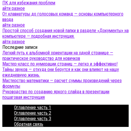
ПК для избежания проблем
айти разное
От клавиатуры до голосовых команд — основы компьютерного
ввода
айти разное
Простой способ создания новой папки в разделе «Документы» на
компьютере — подробная инструкция.
айти разное
Последние записи
Легкий путь к альбомной ориентации на одной странице —
практическое руководство для новичков
Мастер-класс по нумерации страниц — легко и эффективно!
Тайны звуков — откуда они берутся и как они влияют на нашу
ежедневную жизнь.
Мастерство математики — расчет суммы произведений через
формулы
Руководство по созданию яркого слайда в презентации
пошаговая инструкция
Оглавление часть 1
Оглавление часть 2
Оглавление часть 3
Обратная связь