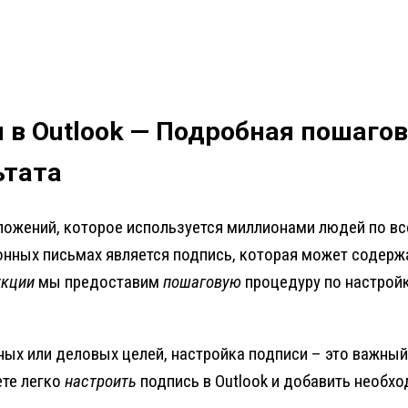
 в Outlook — Подробная пошаго
ьтата
ложений, которое используется миллионами людей по все
онных письмах является подпись, которая может содерж
укции
мы предоставим
пошаговую
процедуру по настройк
чных или деловых целей, настройка подписи – это важны
ете легко
настроить
подпись в Outlook и добавить необх