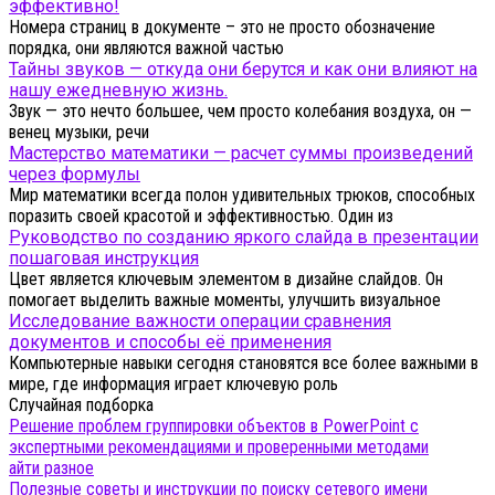
эффективно!
Номера страниц в документе – это не просто обозначение
порядка, они являются важной частью
Тайны звуков — откуда они берутся и как они влияют на
нашу ежедневную жизнь.
Звук — это нечто большее, чем просто колебания воздуха, он —
венец музыки, речи
Мастерство математики — расчет суммы произведений
через формулы
Мир математики всегда полон удивительных трюков, способных
поразить своей красотой и эффективностью. Один из
Руководство по созданию яркого слайда в презентации
пошаговая инструкция
Цвет является ключевым элементом в дизайне слайдов. Он
помогает выделить важные моменты, улучшить визуальное
Исследование важности операции сравнения
документов и способы её применения
Компьютерные навыки сегодня становятся все более важными в
мире, где информация играет ключевую роль
Случайная подборка
Решение проблем группировки объектов в PowerPoint с
экспертными рекомендациями и проверенными методами
айти разное
Полезные советы и инструкции по поиску сетевого имени