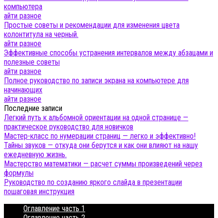
компьютера
айти разное
Простые советы и рекомендации для изменения цвета
колонтитула на черный.
айти разное
Эффективные способы устранения интервалов между абзацами и
полезные советы
айти разное
Полное руководство по записи экрана на компьютере для
начинающих
айти разное
Последние записи
Легкий путь к альбомной ориентации на одной странице —
практическое руководство для новичков
Мастер-класс по нумерации страниц — легко и эффективно!
Тайны звуков — откуда они берутся и как они влияют на нашу
ежедневную жизнь.
Мастерство математики — расчет суммы произведений через
формулы
Руководство по созданию яркого слайда в презентации
пошаговая инструкция
Оглавление часть 1
Оглавление часть 2