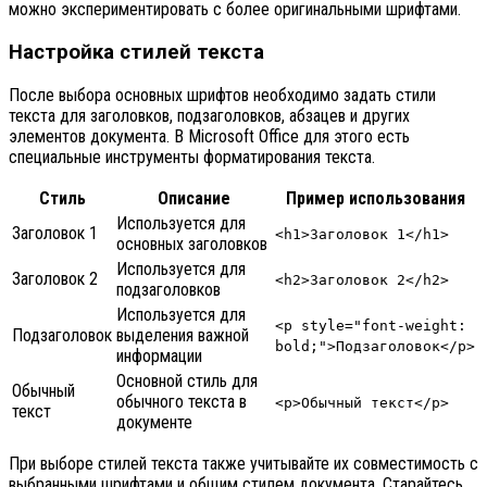
можно экспериментировать с более оригинальными шрифтами.
Настройка стилей текста
После выбора основных шрифтов необходимо задать стили
текста для заголовков, подзаголовков, абзацев и других
элементов документа. В Microsoft Office для этого есть
специальные инструменты форматирования текста.
Стиль
Описание
Пример использования
Используется для
Заголовок 1
<h1>Заголовок 1</h1>
основных заголовков
Используется для
Заголовок 2
<h2>Заголовок 2</h2>
подзаголовков
Используется для
<p style="font-weight:
Подзаголовок
выделения важной
bold;">Подзаголовок</p>
информации
Основной стиль для
Обычный
обычного текста в
<p>Обычный текст</p>
текст
документе
При выборе стилей текста также учитывайте их совместимость с
выбранными шрифтами и общим стилем документа. Старайтесь