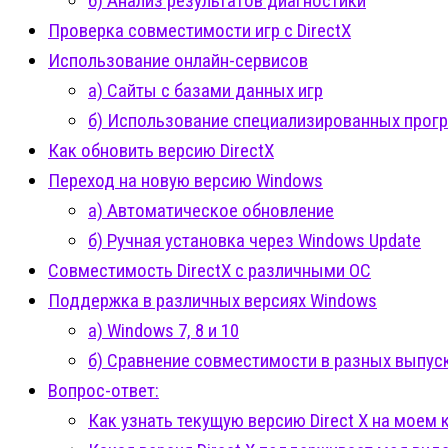
б) Анализ результатов диагностики
Проверка совместимости игр с DirectX
Использование онлайн-сервисов
а) Сайты с базами данных игр
б) Использование специализированных прог
Как обновить версию DirectX
Переход на новую версию Windows
а) Автоматическое обновление
б) Ручная установка через Windows Update
Совместимость DirectX с различными ОС
Поддержка в различных версиях Windows
а) Windows 7, 8 и 10
б) Сравнение совместимости в разных выпус
Вопрос-ответ:
Как узнать текущую версию Direct X на моем