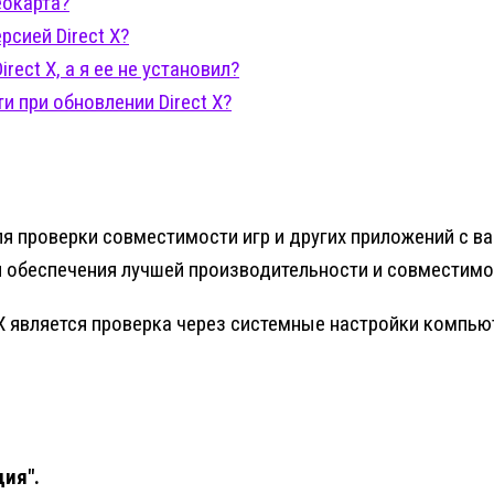
еокарта?
сией Direct X?
rect X, а я ее не установил?
 при обновлении Direct X?
ля проверки совместимости игр и других приложений с 
ля обеспечения лучшей производительности и совместимо
X является проверка через системные настройки компьют
ия".