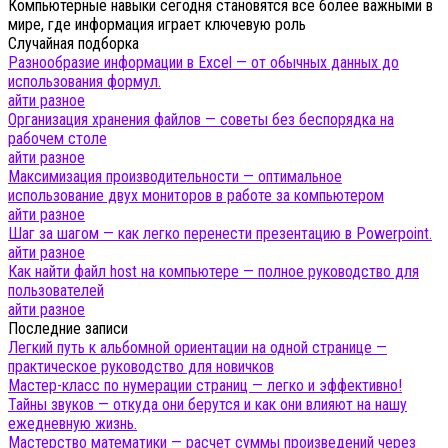
Компьютерные навыки сегодня становятся все более важными в
мире, где информация играет ключевую роль
Случайная подборка
Разнообразие информации в Excel — от обычных данных до
использования формул.
айти разное
Организация хранения файлов — советы без беспорядка на
рабочем столе
айти разное
Максимизация производительности — оптимальное
использование двух мониторов в работе за компьютером
айти разное
Шаг за шагом — как легко перенести презентацию в Powerpoint.
айти разное
Как найти файл host на компьютере — полное руководство для
пользователей
айти разное
Последние записи
Легкий путь к альбомной ориентации на одной странице —
практическое руководство для новичков
Мастер-класс по нумерации страниц — легко и эффективно!
Тайны звуков — откуда они берутся и как они влияют на нашу
ежедневную жизнь.
Мастерство математики — расчет суммы произведений через