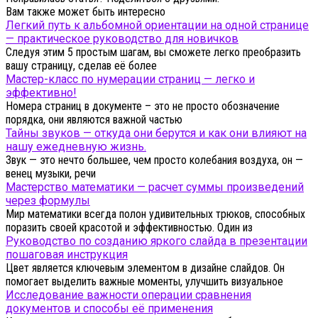
Вам также может быть интересно
Легкий путь к альбомной ориентации на одной странице
— практическое руководство для новичков
Следуя этим 5 простым шагам, вы сможете легко преобразить
вашу страницу, сделав её более
Мастер-класс по нумерации страниц — легко и
эффективно!
Номера страниц в документе – это не просто обозначение
порядка, они являются важной частью
Тайны звуков — откуда они берутся и как они влияют на
нашу ежедневную жизнь.
Звук — это нечто большее, чем просто колебания воздуха, он —
венец музыки, речи
Мастерство математики — расчет суммы произведений
через формулы
Мир математики всегда полон удивительных трюков, способных
поразить своей красотой и эффективностью. Один из
Руководство по созданию яркого слайда в презентации
пошаговая инструкция
Цвет является ключевым элементом в дизайне слайдов. Он
помогает выделить важные моменты, улучшить визуальное
Исследование важности операции сравнения
документов и способы её применения