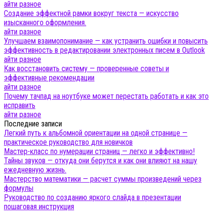
айти разное
Создание эффектной рамки вокруг текста — искусство
изысканного оформления.
айти разное
Улучшаем взаимопонимание — как устранить ошибки и повысить
эффективность в редактировании электронных писем в Outlook
айти разное
Как восстановить систему — проверенные советы и
эффективные рекомендации
айти разное
Почему тачпад на ноутбуке может перестать работать и как это
исправить
айти разное
Последние записи
Легкий путь к альбомной ориентации на одной странице —
практическое руководство для новичков
Мастер-класс по нумерации страниц — легко и эффективно!
Тайны звуков — откуда они берутся и как они влияют на нашу
ежедневную жизнь.
Мастерство математики — расчет суммы произведений через
формулы
Руководство по созданию яркого слайда в презентации
пошаговая инструкция