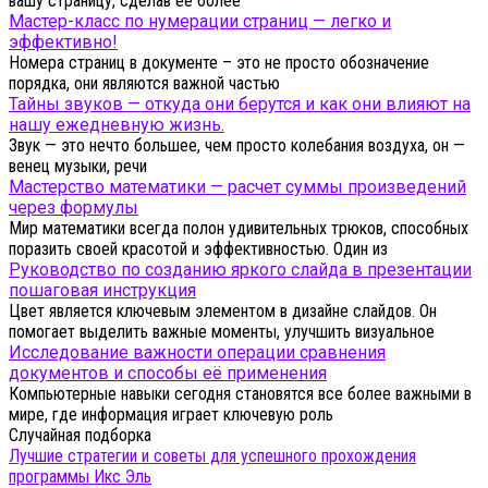
вашу страницу, сделав её более
Мастер-класс по нумерации страниц — легко и
эффективно!
Номера страниц в документе – это не просто обозначение
порядка, они являются важной частью
Тайны звуков — откуда они берутся и как они влияют на
нашу ежедневную жизнь.
Звук — это нечто большее, чем просто колебания воздуха, он —
венец музыки, речи
Мастерство математики — расчет суммы произведений
через формулы
Мир математики всегда полон удивительных трюков, способных
поразить своей красотой и эффективностью. Один из
Руководство по созданию яркого слайда в презентации
пошаговая инструкция
Цвет является ключевым элементом в дизайне слайдов. Он
помогает выделить важные моменты, улучшить визуальное
Исследование важности операции сравнения
документов и способы её применения
Компьютерные навыки сегодня становятся все более важными в
мире, где информация играет ключевую роль
Случайная подборка
Лучшие стратегии и советы для успешного прохождения
программы Икс Эль