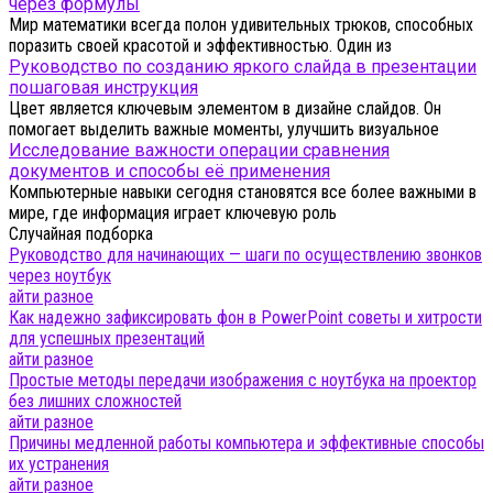
через формулы
Мир математики всегда полон удивительных трюков, способных
поразить своей красотой и эффективностью. Один из
Руководство по созданию яркого слайда в презентации
пошаговая инструкция
Цвет является ключевым элементом в дизайне слайдов. Он
помогает выделить важные моменты, улучшить визуальное
Исследование важности операции сравнения
документов и способы её применения
Компьютерные навыки сегодня становятся все более важными в
мире, где информация играет ключевую роль
Случайная подборка
Руководство для начинающих — шаги по осуществлению звонков
через ноутбук
айти разное
Как надежно зафиксировать фон в PowerPoint советы и хитрости
для успешных презентаций
айти разное
Простые методы передачи изображения с ноутбука на проектор
без лишних сложностей
айти разное
Причины медленной работы компьютера и эффективные способы
их устранения
айти разное