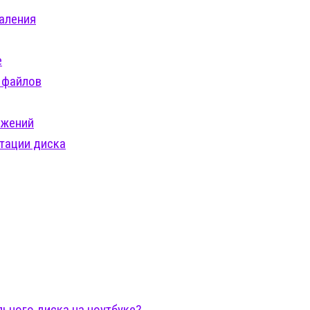
аления
е
 файлов
ожений
тации диска
ьного диска на ноутбуке?