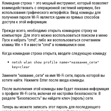
Командная строка – это мощный инструмент, который позволяет
взаимодействовать с операционной системой напрямую, без
использования графического интерфейса. Ввод команды для
получения пароля Wi-Fi является одним из прямых способов
доступа к этой информации.
Прежде всего, необходимо открыть командную строку на
компьютере. Для этого можно воспользоваться поиском в меню
Пуск и набрать "cmd", либо же воспользоваться сочетанием
клавиш Win + R и ввести "cmd" в появившемся окне.
Когда командная строка открыта, вводите следующую команду:
netsh wlan show profile name="название_сети"
key=clear
Замените "название_сети" на имя Wi-Fi сети, пароль которой вы
хотите найти. Нажмите Enter после ввода команды.
После выполнения этой команды вам будет показана информация
о профиле Wi-Fi сети, включая её настройки безопасности. В
разделе "Безопасность" вы найдете ключ (пароль) сети.
Теперь вы можете записать этот пароль для последующего