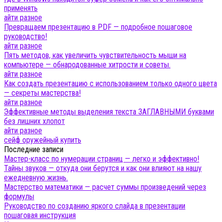
применять
айти разное
Превращаем презентацию в PDF — подробное пошаговое
руководство!
айти разное
Пять методов, как увеличить чувствительность мыши на
компьютере — обнародованные хитрости и советы.
айти разное
Как создать презентацию с использованием только одного цвета
— секреты мастерства!
айти разное
Эффективные методы выделения текста ЗАГЛАВНЫМИ буквами
без лишних хлопот
айти разное
сейф оружейный купить
Последние записи
Мастер-класс по нумерации страниц — легко и эффективно!
Тайны звуков — откуда они берутся и как они влияют на нашу
ежедневную жизнь.
Мастерство математики — расчет суммы произведений через
формулы
Руководство по созданию яркого слайда в презентации
пошаговая инструкция