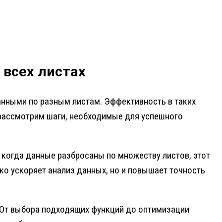
всех листах
санными по разным листам. Эффективность в таких
ы рассмотрим шаги, необходимые для успешного
 когда данные разбросаны по множеству листов, этот
ко ускоряет анализ данных, но и повышает точность
. От выбора подходящих функций до оптимизации