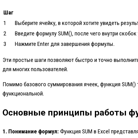
Шаг
1
Выберите ячейку, в которой хотите увидеть резул
2
Введите формулу SUM(), после чего внутри скобо
3
Нажмите Enter для завершения формулы.
Эти простые шаги позволяют быстро и точно выполнит
для многих пользователей.
Помимо базового суммирования ячеек, функция SUM() т
функциональной.
Основные принципы работы ф
1. Понимание формул:
Функция SUM в Excel представля