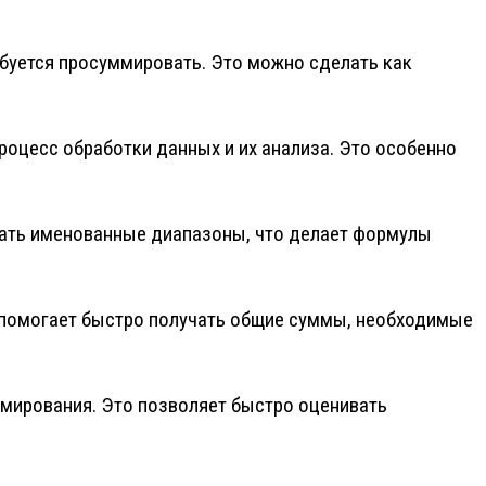
буется просуммировать. Это можно сделать как
оцесс обработки данных и их анализа. Это особенно
ать именованные диапазоны, что делает формулы
 помогает быстро получать общие суммы, необходимые
мирования. Это позволяет быстро оценивать