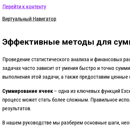
Перейти к контенту
Виртуальный Навигатор
Эффективные методы для сумм
Проведение статистического анализа и финансовых рас
задачах часто зависит от умения быстро и точно сумми
выполнения этой задачи, а также предоставим ценные 
Суммирование ячеек
– одна из ключевых функций Exce
процесс может стать более сложным. Правильное испол
результатов.
В нашем руководстве мы разберем основные шаги, нео