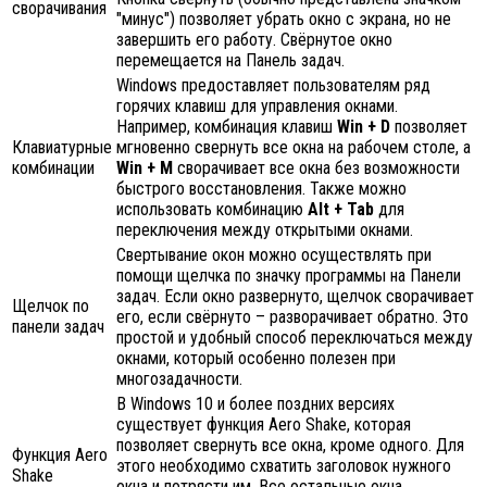
сворачивания
"минус") позволяет убрать окно с экрана, но не
завершить его работу. Свёрнутое окно
перемещается на Панель задач.
Windows предоставляет пользователям ряд
горячих клавиш для управления окнами.
Например, комбинация клавиш
Win + D
позволяет
Клавиатурные
мгновенно свернуть все окна на рабочем столе, а
комбинации
Win + M
сворачивает все окна без возможности
быстрого восстановления. Также можно
использовать комбинацию
Alt + Tab
для
переключения между открытыми окнами.
Свертывание окон можно осуществлять при
помощи щелчка по значку программы на Панели
задач. Если окно развернуто, щелчок сворачивает
Щелчок по
его, если свёрнуто – разворачивает обратно. Это
панели задач
простой и удобный способ переключаться между
окнами, который особенно полезен при
многозадачности.
В Windows 10 и более поздних версиях
существует функция Aero Shake, которая
позволяет свернуть все окна, кроме одного. Для
Функция Aero
этого необходимо схватить заголовок нужного
Shake
окна и потрясти им. Все остальные окна