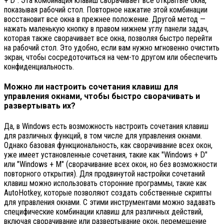
+ D". Эта комбинация клавиш сворачивает все открытые окна,
показывая рабочий стол. Повторное нажатие этой комбинации
восстановит все окна в прежнее положение. Другой метод —
нажать маленькую кнопку в правом нижнем углу панели задач,
которая также сворачивает все окна, позволяя быстро перейти
на рабочий стол. Это удобно, если вам нужно мгновенно очистить
экран, чтобы сосредоточиться на чем-то другом или обеспечить
конфиденциальность.
Можно ли настроить сочетания клавиш для
управления окнами, чтобы быстро сворачивать и
развертывать их?
Да, в Windows есть возможность настроить сочетания клавиш
для различных функций, в том числе для управления окнами.
Однако базовая функциональность, как сворачивание всех окон,
уже имеет установленные сочетания, такие как "Windows + D"
или "Windows + M" (сворачивание всех окон, но без возможности
повторного открытия). Для продвинутой настройки сочетаний
клавиш можно использовать сторонние программы, такие как
AutoHotkey, которые позволяют создать собственные скрипты
для управления окнами. С этими инструментами можно задавать
специфические комбинации клавиш для различных действий,
включая сворачивание или развертывание окон, перемещение