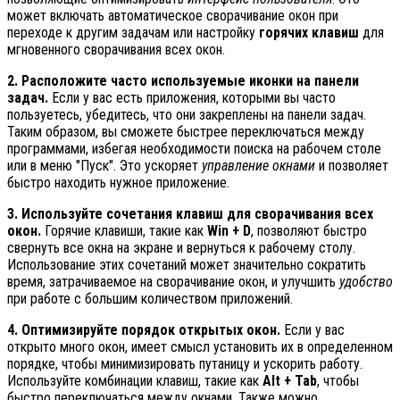
может включать автоматическое сворачивание окон при
переходе к другим задачам или настройку
горячих клавиш
для
мгновенного сворачивания всех окон.
2. Расположите часто используемые иконки на панели
задач.
Если у вас есть приложения, которыми вы часто
пользуетесь, убедитесь, что они закреплены на панели задач.
Таким образом, вы сможете быстрее переключаться между
программами, избегая необходимости поиска на рабочем столе
или в меню "Пуск". Это ускоряет
управление окнами
и позволяет
быстро находить нужное приложение.
3. Используйте сочетания клавиш для сворачивания всех
окон.
Горячие клавиши, такие как
Win + D
, позволяют быстро
свернуть все окна на экране и вернуться к рабочему столу.
Использование этих сочетаний может значительно сократить
время, затрачиваемое на сворачивание окон, и улучшить
удобство
при работе с большим количеством приложений.
4. Оптимизируйте порядок открытых окон.
Если у вас
открыто много окон, имеет смысл установить их в определенном
порядке, чтобы минимизировать путаницу и ускорить работу.
Используйте комбинации клавиш, такие как
Alt + Tab
, чтобы
быстро переключаться между окнами. Также можно