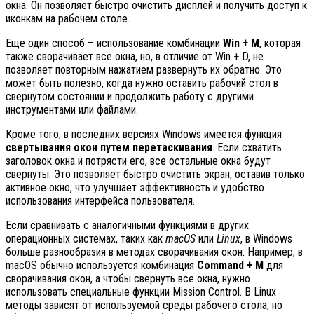
окна. Он позволяет быстро очистить дисплей и получить доступ к
иконкам на рабочем столе.
Еще один способ – использование комбинации
Win + M
, которая
также сворачивает все окна, но, в отличие от Win + D, не
позволяет повторным нажатием развернуть их обратно. Это
может быть полезно, когда нужно оставить рабочий стол в
свернутом состоянии и продолжить работу с другими
инструментами или файлами.
Кроме того, в последних версиях Windows имеется функция
свертывания окон путем перетаскивания
. Если схватить
заголовок окна и потрясти его, все остальные окна будут
свернуты. Это позволяет быстро очистить экран, оставив только
активное окно, что улучшает эффективность и удобство
использования интерфейса пользователя.
Если сравнивать с аналогичными функциями в других
операционных системах, таких как
macOS
или
Linux
, в Windows
больше разнообразия в методах сворачивания окон. Например, в
macOS обычно используется комбинация
Command + M
для
сворачивания окон, а чтобы свернуть все окна, нужно
использовать специальные функции Mission Control. В Linux
методы зависят от используемой среды рабочего стола, но